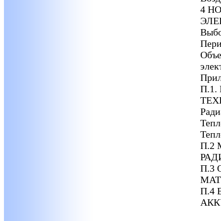
4 Н
ЭЛЕ
Выбо
Пери
Объе
элек
Прил
П.1
ТЕХ
Ради
Тепл
Тепл
П.2
РАД
П.3
МАТ
П.4
АКК