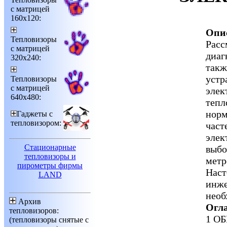
с матрицей
160х120:
Опи
Тепловизоры
Расс
с матрицей
диаг
320х240:
такж
устр
Тепловизоры
с матрицей
элек
640х480:
тепл
норм
Гаджеты с
тепловизором:
част
элек
Стационарные
выбо
тепловизоры и
метр
пирометры фирмы
Наст
LAND
инже
необ
Архив
Огл
тепловизоров:
1 О
(тепловизоры снятые с