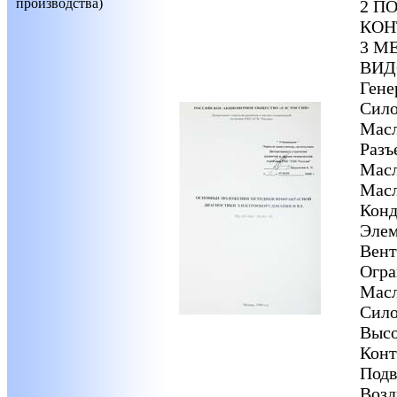
производства)
2 П
КОН
3 М
ВИД
Гене
Сило
Масл
Разъ
Масл
Масл
Конд
Эле
Вент
Огра
Масл
Сило
Высо
Конт
Подв
Возд