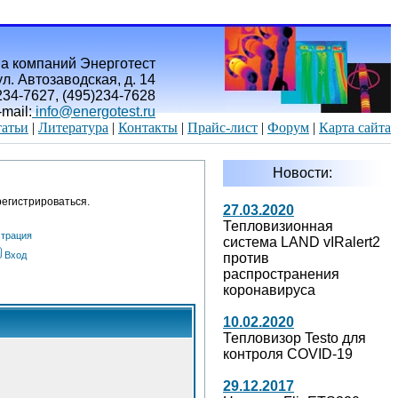
а компаний Энерготест
л. Автозаводская, д. 14
)234-7627, (495)234-7628
-mail:
info@energotest.ru
атьи
|
Литература
|
Контакты
|
Прайс-лист
|
Форум
|
Карта сайта
Новости:
егистрироваться.
27.03.2020
Тепловизионная
страция
система LAND vIRalert2
Вход
против
распространения
коронавируса
10.02.2020
Тепловизор Testo для
контроля COVID-19
29.12.2017