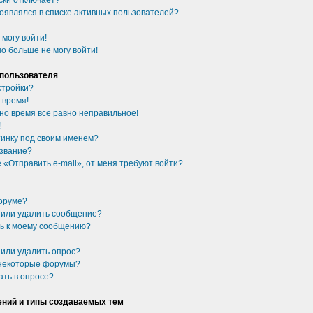
ски отключает?
появлялся в списке активных пользователей?
 могу войти!
о больше не могу войти!
 пользователя
стройки?
 время!
 но время все равно неправильное!
!
ртинку под своим именем?
 звание?
 «Отправить e-mail», от меня требуют войти?
форуме?
ь или удалить сообщение?
сь к моему сообщению?
 или удалить опрос?
 некоторые форумы?
ать в опросе?
ний и типы создаваемых тем