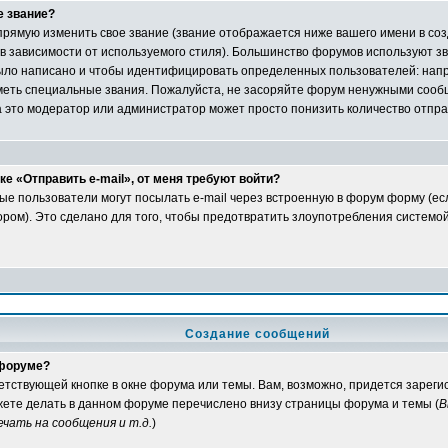
е звание?
рямую изменить свое звание (звание отображается ниже вашего имени в со
 в зависимости от используемого стиля). Большинство форумов используют зв
ыло написано и чтобы идентифицировать определенных пользователей: нап
еть специальные звания. Пожалуйста, не засоряйте форум ненужными сообщ
а это модератор или администратор может просто понизить количество отпр
е «Отправить e-mail», от меня требуют войти?
ые пользователи могут посылать e-mail через встроенную в форум форму (е
ом). Это сделано для того, чтобы предотвратить злоупотребления системо
Создание сообщений
 форуме?
ветствующей кнопке в окне форума или темы. Вам, возможно, придется зарег
жете делать в данном форуме перечислено внизу страницы форума и темы (
В
чать на сообщения и т.д.
)