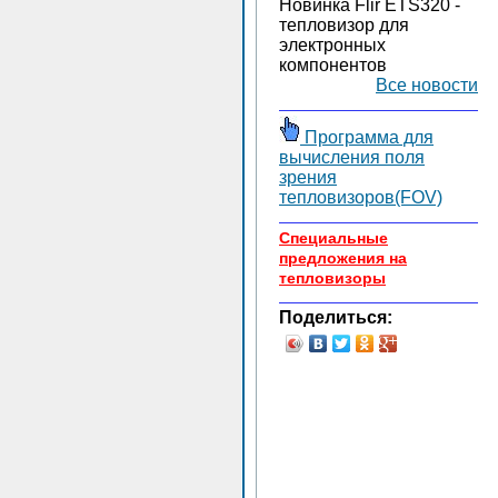
Новинка Flir ETS320 -
тепловизор для
электронных
компонентов
Все новости
Программа для
вычисления поля
зрения
тепловизоров(FOV)
Специальные
предложения на
тепловизоры
Поделиться: