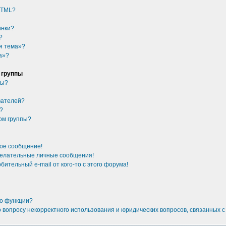
HTML?
инки?
?
я тема»?
а»?
 группы
ры?
вателей?
у?
ом группы?
ное сообщение!
желательные личные сообщения!
бительный e-mail от кого-то с этого форума!
то функции?
о вопросу некорректного использования и юридических вопросов, связанных 