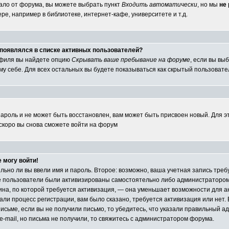
ало от форума, вы можете выбрать пункт
Входить автоматически
, но мы
не
е, например в библиотеке, интернет-кафе, университете и т.д.
е появлялся в списке активных пользователей?
офиля вы найдете опцию
Скрывать ваше пребывание на форуме
, если вы вы
у себе. Для всех остальных вы будете показываться как скрытый пользовате
пароль и не может быть восстановлен, вам может быть присвоен новый. Для э
 скоро вы снова сможете войти на форум
е могу войти!
ильно ли вы ввели имя и пароль. Второе: возможно, ваша учетная запись тр
е пользователи были активизированы самостоятельно либо администратором 
чина, по которой требуется активизация, — она уменьшает возможности для 
ли процесс регистрации, вам было сказано, требуется активизация или нет. Е
исьме, если вы не получили письмо, то убедитесь, что указали правильный адр
e-mail, но письма не получили, то свяжитесь с администратором форума.