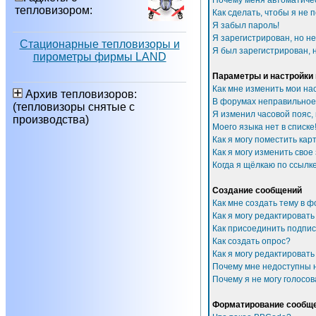
Почему меня автоматиче
тепловизором:
Как сделать, чтобы я не 
Я забыл пароль!
Я зарегистрирован, но не
Стационарные тепловизоры и
Я был зарегистрирован, н
пирометры фирмы LAND
Параметры и настройки
Как мне изменить мои на
Архив тепловизоров:
В форумах неправильное
(тепловизоры снятые с
Я изменил часовой пояс,
производства)
Моего языка нет в списке
Как я могу поместить ка
Как я могу изменить свое
Когда я щёлкаю по ссылке
Создание сообщений
Как мне создать тему в 
Как я могу редактироват
Как присоединить подпи
Как создать опрос?
Как я могу редактировать
Почему мне недоступны
Почему я не могу голосов
Форматирование сообще