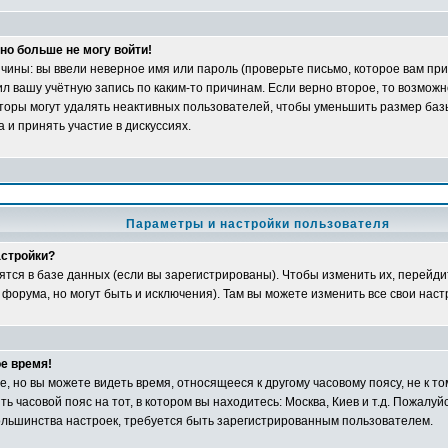
но больше не могу войти!
ины: вы ввели неверное имя или пароль (проверьте письмо, которое вам при
л вашу учётную запись по каким-то причинам. Если верно второе, то возможн
оры могут удалять неактивных пользователей, чтобы уменьшить размер баз
 и принять участие в дискуссиях.
Параметры и настройки пользователя
астройки?
ятся в базе данных (если вы зарегистрированы). Чтобы изменить их, перейди
 форума, но могут быть и исключения). Там вы можете изменить все свои наст
е время!
 но вы можете видеть время, относящееся к другому часовому поясу, не к том
ь часовой пояс на тот, в котором вы находитесь: Москва, Киев и т.д. Пожалуйс
большинства настроек, требуется быть зарегистрированным пользователем.