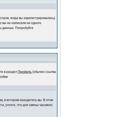
слали, когда вы зарегистрировались)
о вы не написали ни одного
ы данных. Попробуйте
те в раздел
Профиль
(обычно ссылка
ройки
у, в котором находитесь вы. В этом
та, учтите, что для смены часового