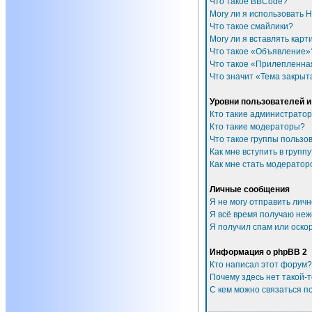
Что такое BBCode?
Могу ли я использовать 
Что такое смайлики?
Могу ли я вставлять карт
Что такое «Объявление»
Что такое «Прилепленна
Что значит «Тема закрыт
Уровни пользователей и
Кто такие администрато
Кто такие модераторы?
Что такое группы пользо
Как мне вступить в групп
Как мне стать модератор
Личные сообщения
Я не могу отправить лич
Я всё время получаю не
Я получил спам или оскор
Информация о phpBB 2
Кто написал этот форум?
Почему здесь нет такой-
С кем можно связаться п