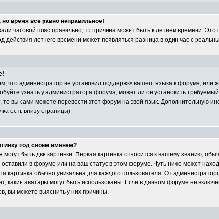
, но время все равно неправильное!
азали часовой пояс правильно, то причина может быть в летнем времени. Это
иод действия летнего времени может появляться разница в один час с реальн
е!
ом, что администратор не установил поддержку вашего языка в форуме, или ж
обуйте узнать у администратора форума, может ли он установить требуемый
т, то вы сами можете перевести этот форум на свой язык. Дополнительную и
лка есть внизу страницы)
артинку под своим именем?
 могут быть две картинки. Первая картинка относится к вашему званию, обыч
ы оставили в форуме или на ваш статус в этом форуме. Чуть ниже может нахо
та картинка обычно уникальна для каждого пользователя. От администраторо
сит, какие аватары могут быть использованы. Если в данном форуме не включе
, вы можете выяснить у них причины.