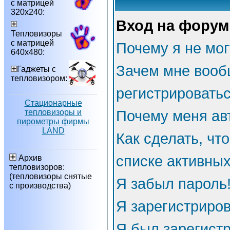
с матрицей
320х240:
Вход на форум
Тепловизоры
с матрицей
Почему я не мог
640х480:
Зачем мне вооб
Гаджеты с
тепловизором:
регистрировать
Стационарные
тепловизоры и
Почему меня ав
пирометры фирмы
LAND
Как сделать, чт
списке активны
Архив
тепловизоров:
(тепловизоры снятые
Я забыл пароль
с производства)
Я зарегистриров
Я был зарегистр