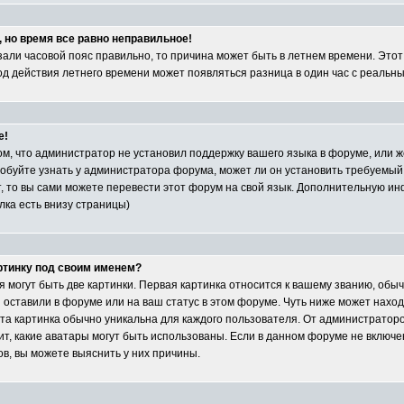
, но время все равно неправильное!
азали часовой пояс правильно, то причина может быть в летнем времени. Это
иод действия летнего времени может появляться разница в один час с реальн
е!
ом, что администратор не установил поддержку вашего языка в форуме, или ж
обуйте узнать у администратора форума, может ли он установить требуемый
т, то вы сами можете перевести этот форум на свой язык. Дополнительную и
лка есть внизу страницы)
артинку под своим именем?
 могут быть две картинки. Первая картинка относится к вашему званию, обыч
ы оставили в форуме или на ваш статус в этом форуме. Чуть ниже может нахо
та картинка обычно уникальна для каждого пользователя. От администраторо
сит, какие аватары могут быть использованы. Если в данном форуме не включе
, вы можете выяснить у них причины.