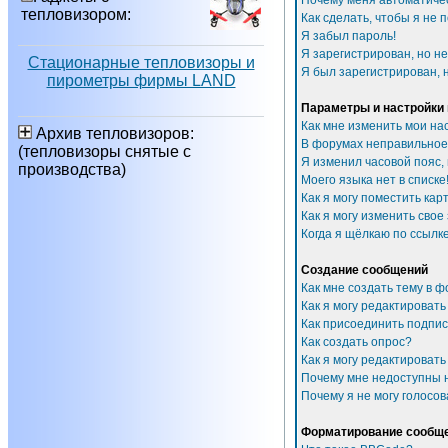
Почему меня автоматиче
тепловизором:
Как сделать, чтобы я не 
Я забыл пароль!
Я зарегистрирован, но не
Стационарные тепловизоры и
Я был зарегистрирован, н
пирометры фирмы LAND
Параметры и настройки
Как мне изменить мои на
Архив тепловизоров:
В форумах неправильное
(тепловизоры снятые с
Я изменил часовой пояс,
производства)
Моего языка нет в списке
Как я могу поместить ка
Как я могу изменить свое
Когда я щёлкаю по ссылке
Создание сообщений
Как мне создать тему в 
Как я могу редактироват
Как присоединить подпи
Как создать опрос?
Как я могу редактировать
Почему мне недоступны
Почему я не могу голосов
Форматирование сообще