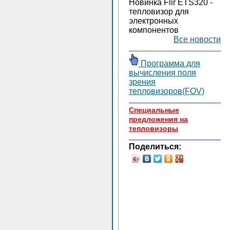
Новинка Flir ETS320 -
тепловизор для
электронных
компонентов
Все новости
Программа для
вычисления поля
зрения
тепловизоров(FOV)
Специальные
предложения на
тепловизоры
Поделиться: