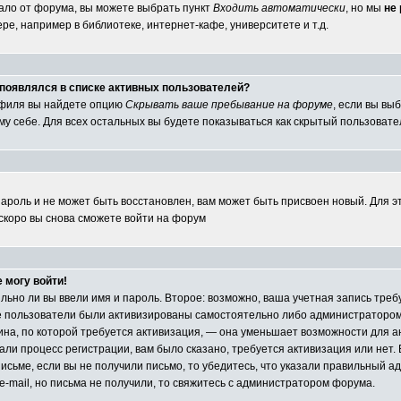
ало от форума, вы можете выбрать пункт
Входить автоматически
, но мы
не
е, например в библиотеке, интернет-кафе, университете и т.д.
е появлялся в списке активных пользователей?
офиля вы найдете опцию
Скрывать ваше пребывание на форуме
, если вы вы
у себе. Для всех остальных вы будете показываться как скрытый пользовате
пароль и не может быть восстановлен, вам может быть присвоен новый. Для э
 скоро вы снова сможете войти на форум
е могу войти!
ильно ли вы ввели имя и пароль. Второе: возможно, ваша учетная запись тр
е пользователи были активизированы самостоятельно либо администратором 
чина, по которой требуется активизация, — она уменьшает возможности для 
ли процесс регистрации, вам было сказано, требуется активизация или нет. Е
исьме, если вы не получили письмо, то убедитесь, что указали правильный адр
e-mail, но письма не получили, то свяжитесь с администратором форума.