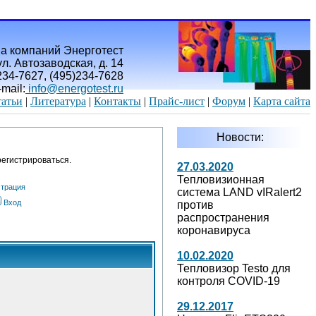
а компаний Энерготест
л. Автозаводская, д. 14
)234-7627, (495)234-7628
-mail:
info@energotest.ru
атьи
|
Литература
|
Контакты
|
Прайс-лист
|
Форум
|
Карта сайта
Новости:
егистрироваться.
27.03.2020
Тепловизионная
страция
система LAND vIRalert2
Вход
против
распространения
коронавируса
10.02.2020
Тепловизор Testo для
контроля COVID-19
29.12.2017