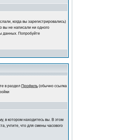
слали, когда вы зарегистрировались)
о вы не написали ни одного
ы данных. Попробуйте
те в раздел
Профиль
(обычно ссылка
ройки
у, в котором находитесь вы. В этом
та, учтите, что для смены часового