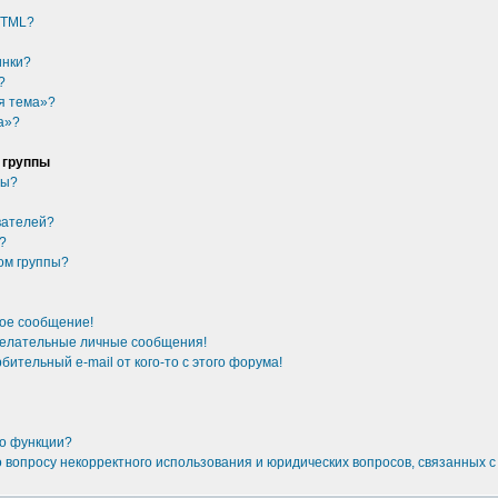
HTML?
инки?
?
я тема»?
а»?
 группы
ры?
вателей?
у?
ом группы?
ное сообщение!
желательные личные сообщения!
бительный e-mail от кого-то с этого форума!
то функции?
о вопросу некорректного использования и юридических вопросов, связанных 