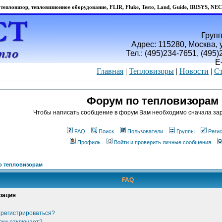
тепловизор, тепловизионное оборудование, FLIR, Fluke, Testo, Land, Guide, IRISYS, NEC
Групп
Адрес: 115280, Москва, у
Тел.: (495)234-7651, (495
E
Главная
|
Тепловизоры
|
Новости
|
Ст
Форум по тепловизорам
Чтобы написать сообщение в форум Вам необходимо сначала зар
FAQ
Поиск
Пользователи
Группы
Реги
Профиль
Войти и проверить личные сообщения
о тепловизорам
FAQ
рация
 регистрироваться?