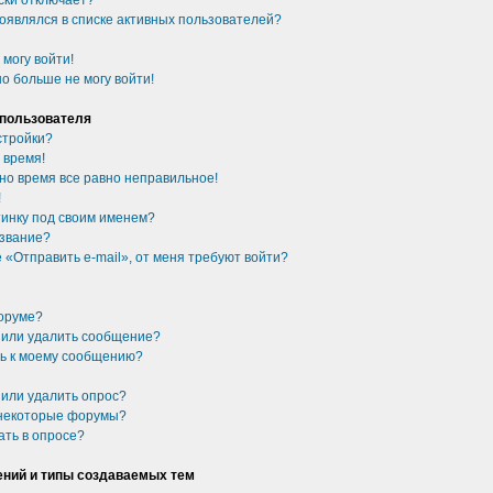
ски отключает?
появлялся в списке активных пользователей?
 могу войти!
о больше не могу войти!
 пользователя
стройки?
 время!
 но время все равно неправильное!
!
ртинку под своим именем?
 звание?
 «Отправить e-mail», от меня требуют войти?
форуме?
ь или удалить сообщение?
сь к моему сообщению?
 или удалить опрос?
 некоторые форумы?
ать в опросе?
ний и типы создаваемых тем