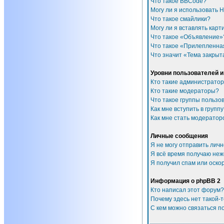
Что такое BBCode?
Могу ли я использовать 
Что такое смайлики?
Могу ли я вставлять карт
Что такое «Объявление»
Что такое «Прилепленна
Что значит «Тема закрыт
Уровни пользователей и
Кто такие администрато
Кто такие модераторы?
Что такое группы пользо
Как мне вступить в групп
Как мне стать модератор
Личные сообщения
Я не могу отправить лич
Я всё время получаю не
Я получил спам или оскор
Информация о phpBB 2
Кто написал этот форум?
Почему здесь нет такой-
С кем можно связаться п