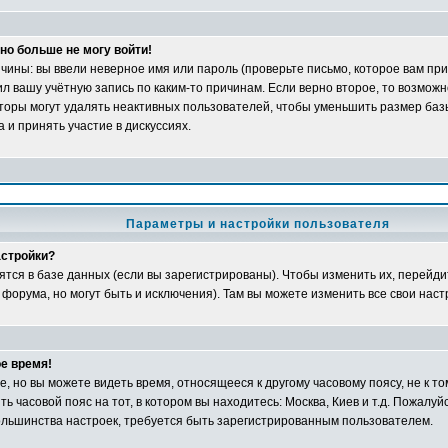
но больше не могу войти!
ины: вы ввели неверное имя или пароль (проверьте письмо, которое вам при
л вашу учётную запись по каким-то причинам. Если верно второе, то возможн
оры могут удалять неактивных пользователей, чтобы уменьшить размер баз
 и принять участие в дискуссиях.
Параметры и настройки пользователя
астройки?
ятся в базе данных (если вы зарегистрированы). Чтобы изменить их, перейди
 форума, но могут быть и исключения). Там вы можете изменить все свои наст
е время!
 но вы можете видеть время, относящееся к другому часовому поясу, не к том
ь часовой пояс на тот, в котором вы находитесь: Москва, Киев и т.д. Пожалуйс
большинства настроек, требуется быть зарегистрированным пользователем.