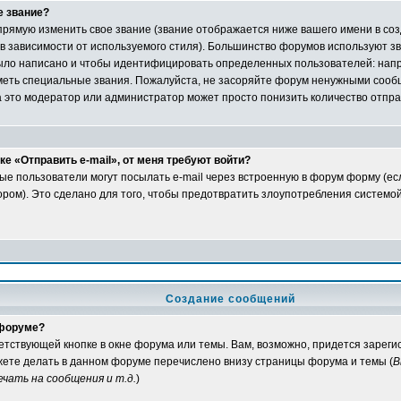
е звание?
рямую изменить свое звание (звание отображается ниже вашего имени в со
 в зависимости от используемого стиля). Большинство форумов используют зв
ыло написано и чтобы идентифицировать определенных пользователей: нап
еть специальные звания. Пожалуйста, не засоряйте форум ненужными сообщ
а это модератор или администратор может просто понизить количество отпр
е «Отправить e-mail», от меня требуют войти?
ые пользователи могут посылать e-mail через встроенную в форум форму (е
ом). Это сделано для того, чтобы предотвратить злоупотребления системо
Создание сообщений
 форуме?
ветствующей кнопке в окне форума или темы. Вам, возможно, придется зарег
жете делать в данном форуме перечислено внизу страницы форума и темы (
В
чать на сообщения и т.д.
)