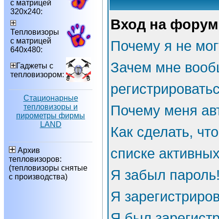
с матрицей
320х240:
Вход на форум
Тепловизоры
с матрицей
Почему я не мог
640х480:
Зачем мне вооб
Гаджеты с
тепловизором:
регистрировать
Стационарные
тепловизоры и
Почему меня ав
пирометры фирмы
LAND
Как сделать, чт
списке активны
Архив
тепловизоров:
(тепловизоры снятые
Я забыл пароль
с производства)
Я зарегистриров
Я был зарегистр