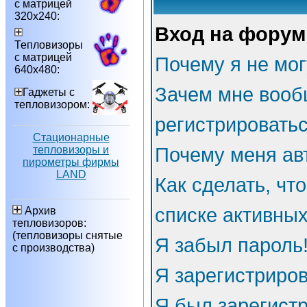
с матрицей
320х240:
Вход на форум
Тепловизоры
с матрицей
Почему я не мог
640х480:
Зачем мне вооб
Гаджеты с
тепловизором:
регистрировать
Стационарные
тепловизоры и
Почему меня ав
пирометры фирмы
LAND
Как сделать, чт
списке активны
Архив
тепловизоров:
(тепловизоры снятые
Я забыл пароль
с производства)
Я зарегистриров
Я был зарегистр