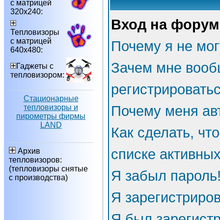
с матрицей
320х240:
Вход на форум
Тепловизоры
с матрицей
Почему я не мог
640х480:
Зачем мне вооб
Гаджеты с
тепловизором:
регистрировать
Стационарные
тепловизоры и
Почему меня ав
пирометры фирмы
LAND
Как сделать, чт
списке активны
Архив
тепловизоров:
(тепловизоры снятые
Я забыл пароль
с производства)
Я зарегистриров
Я был зарегистр