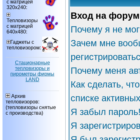
с матрицей
320х240:
Вход на форум
Тепловизоры
с матрицей
Почему я не мог
640х480:
Зачем мне вооб
Гаджеты с
тепловизором:
регистрировать
Стационарные
тепловизоры и
Почему меня ав
пирометры фирмы
LAND
Как сделать, чт
списке активны
Архив
тепловизоров:
(тепловизоры снятые
Я забыл пароль
с производства)
Я зарегистриров
Я был зарегистр