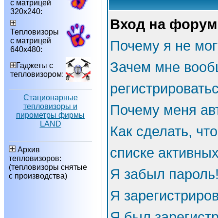
с матрицей
320х240:
Вход на форум
Тепловизоры
с матрицей
Почему я не мог
640х480:
Зачем мне вооб
Гаджеты с
тепловизором:
регистрировать
Стационарные
тепловизоры и
Почему меня ав
пирометры фирмы
LAND
Как сделать, чт
списке активны
Архив
тепловизоров:
(тепловизоры снятые
Я забыл пароль
с производства)
Я зарегистриров
Я был зарегистр