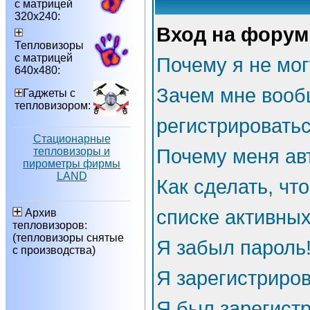
с матрицей
320х240:
Вход на форум
Тепловизоры
с матрицей
Почему я не мог
640х480:
Зачем мне вооб
Гаджеты с
тепловизором:
регистрировать
Стационарные
тепловизоры и
Почему меня ав
пирометры фирмы
LAND
Как сделать, чт
списке активны
Архив
тепловизоров:
(тепловизоры снятые
Я забыл пароль
с производства)
Я зарегистриров
Я был зарегистр