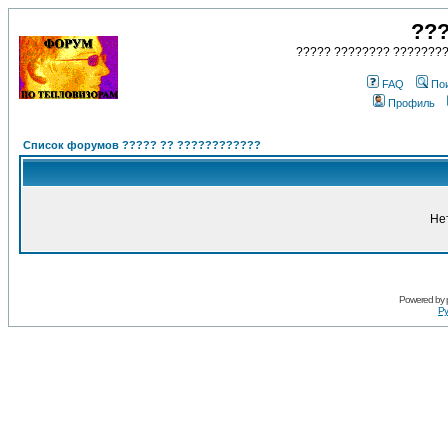
???
????? ???????? ????????
FAQ
По
Профиль
Список форумов ????? ?? ????????????
Не
Powered by
Ру