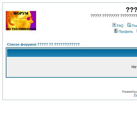
???
????? ???????? ????????
FAQ
По
Профиль
Список форумов ????? ?? ????????????
Не
Powered by
Ру