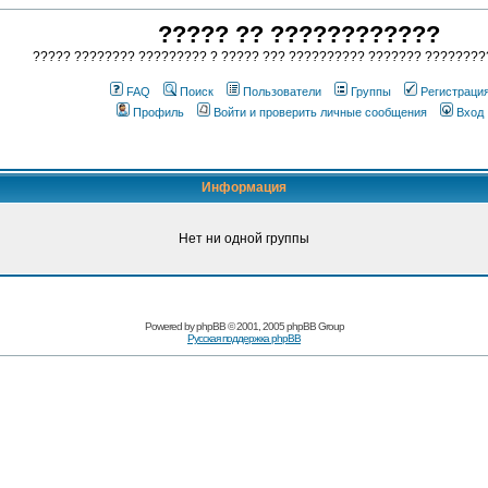
????? ?? ????????????
????? ???????? ????????? ? ????? ??? ?????????? ??????? ????????
FAQ
Поиск
Пользователи
Группы
Регистраци
Профиль
Войти и проверить личные сообщения
Вход
Информация
Нет ни одной группы
Powered by
phpBB
© 2001, 2005 phpBB Group
Русская поддержка phpBB