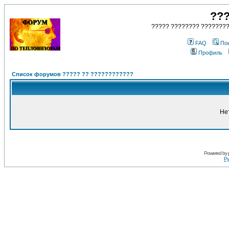
???
????? ???????? ????????
FAQ
По
Профиль
Список форумов ????? ?? ????????????
Не
Powered by
Ру