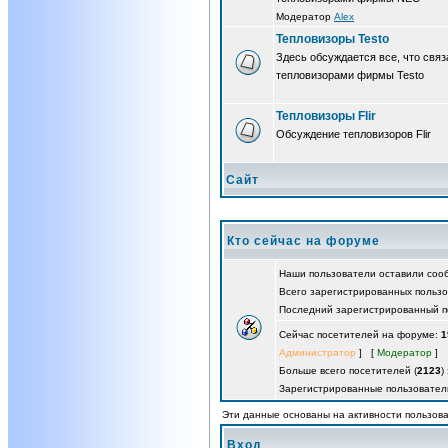
Модератор
Alex
Тепловизоры Testo
Здесь обсуждается все, что связ
тепловизорами фирмы Testo
Тепловизоры Flir
Обсуждение тепловизоров Flir
Сайт
Кто сейчас на форуме
Наши пользователи оставили со
Всего зарегистрированных польз
Последний зарегистрированный п
Сейчас посетителей на форуме:
1
Администратор
] [
Модератор
]
Больше всего посетителей (
2123
)
Зарегистрированные пользовател
Эти данные основаны на активности пользова
Вход