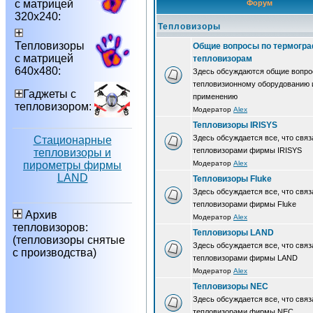
с матрицей
Форум
320х240:
Тепловизоры
Тепловизоры
Общие вопросы по термогра
с матрицей
тепловизорам
640х480:
Здесь обсуждаются общие вопро
тепловизионному оборудованию 
Гаджеты с
применению
тепловизором:
Модератор
Alex
Тепловизоры IRISYS
Здесь обсуждается все, что связ
Стационарные
тепловизорами фирмы IRISYS
тепловизоры и
пирометры фирмы
Модератор
Alex
LAND
Тепловизоры Fluke
Здесь обсуждается все, что связ
тепловизорами фирмы Fluke
Архив
Модератор
Alex
тепловизоров:
Тепловизоры LAND
(тепловизоры снятые
Здесь обсуждается все, что связ
с производства)
тепловизорами фирмы LAND
Модератор
Alex
Тепловизоры NEC
Здесь обсуждается все, что связ
тепловизорами фирмы NEC