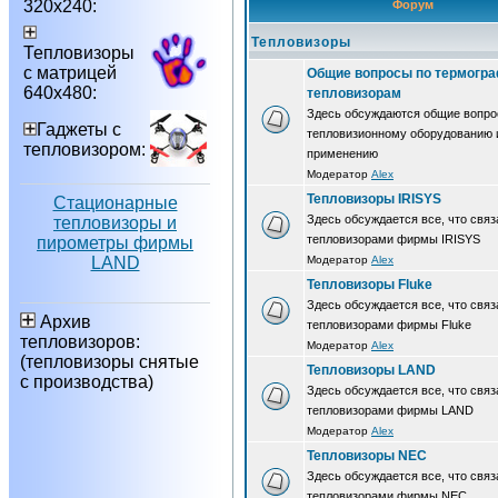
320х240:
Форум
Тепловизоры
Тепловизоры
с матрицей
Общие вопросы по термогра
640х480:
тепловизорам
Здесь обсуждаются общие вопро
Гаджеты с
тепловизионному оборудованию 
тепловизором:
применению
Модератор
Alex
Тепловизоры IRISYS
Стационарные
Здесь обсуждается все, что связ
тепловизоры и
тепловизорами фирмы IRISYS
пирометры фирмы
LAND
Модератор
Alex
Тепловизоры Fluke
Здесь обсуждается все, что связ
Архив
тепловизорами фирмы Fluke
тепловизоров:
Модератор
Alex
(тепловизоры снятые
Тепловизоры LAND
с производства)
Здесь обсуждается все, что связ
тепловизорами фирмы LAND
Модератор
Alex
Тепловизоры NEC
Здесь обсуждается все, что связ
тепловизорами фирмы NEC