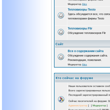
Модератор
Alex
Тепловизоры Testo
Здесь обсуждается все, что связ
тепловизорами фирмы Testo
Тепловизоры Flir
Обсуждение тепловизоров Flir
Сайт
Все о содержании сайта
Обсуждение содержания сайта.
Рекомендации, пожелания.
Модератор
Alex
Кто сейчас на форуме
Наши пользователи оставили со
Всего зарегистрированных польз
Последний зарегистрированный п
Сейчас посетителей на форуме:
1
Администратор
] [
Модератор
]
Больше всего посетителей (
2123
)