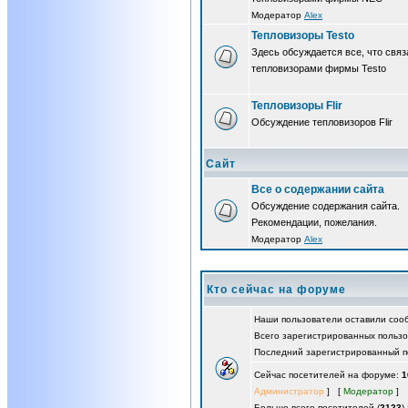
Модератор
Alex
Тепловизоры Testo
Здесь обсуждается все, что связ
тепловизорами фирмы Testo
Тепловизоры Flir
Обсуждение тепловизоров Flir
Сайт
Все о содержании сайта
Обсуждение содержания сайта.
Рекомендации, пожелания.
Модератор
Alex
Кто сейчас на форуме
Наши пользователи оставили со
Всего зарегистрированных польз
Последний зарегистрированный п
Сейчас посетителей на форуме:
1
Администратор
] [
Модератор
]
Больше всего посетителей (
2123
)