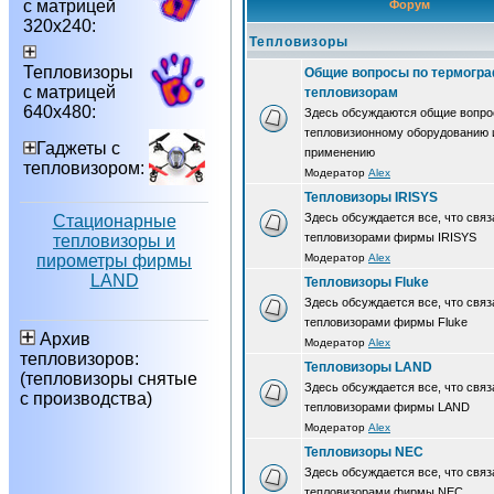
с матрицей
Форум
320х240:
Тепловизоры
Тепловизоры
Общие вопросы по термогра
с матрицей
тепловизорам
640х480:
Здесь обсуждаются общие вопро
тепловизионному оборудованию 
Гаджеты с
применению
тепловизором:
Модератор
Alex
Тепловизоры IRISYS
Здесь обсуждается все, что связ
Стационарные
тепловизорами фирмы IRISYS
тепловизоры и
пирометры фирмы
Модератор
Alex
LAND
Тепловизоры Fluke
Здесь обсуждается все, что связ
тепловизорами фирмы Fluke
Архив
Модератор
Alex
тепловизоров:
Тепловизоры LAND
(тепловизоры снятые
Здесь обсуждается все, что связ
с производства)
тепловизорами фирмы LAND
Модератор
Alex
Тепловизоры NEC
Здесь обсуждается все, что связ
тепловизорами фирмы NEC