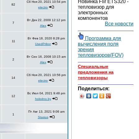
Новинка Flir ETS320 -
Сб Ноя 20, 2021 10:54 pm
82
тепловизор для
electro
электронных
компонентов
Вт Дек 22, 2009 12:12 pm
7
Все новости
Alex
Программа для
Вт Фев 18, 2020 8:28 pm
11
вычисления поля
UsedPribor
зрения
тепловизоров(FOV)
Вт Сен 16, 2008 10:15 am
2
Alex
Специальные
предложения на
Сб Ноя 20, 2021 10:56 pm
тепловизоры
14
electro
Поделиться:
Вс Июл 04, 2021 9:48 pm
12
holodno.by
Пт Авг 13, 2021 9:06 am
1
Stasius