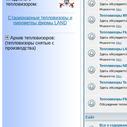
тепловизором:
Здесь обсуждаютс
Модератор
Alex
Тепловизоры IR
Стационарные тепловизоры и
Здесь обсуждается
пирометры фирмы LAND
Модератор
Alex
Тепловизоры Fl
Архив тепловизоров:
Здесь обсуждается
(тепловизоры снятые с
Модератор
Alex
производства)
Тепловизоры L
Здесь обсуждаетс
Модератор
Alex
Тепловизоры N
Здесь обсуждаетс
Модератор
Alex
Тепловизоры Te
Здесь обсуждается
Тепловизоры Fli
Обсуждение теплов
Сайт
Все о содержан