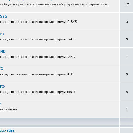
я общие вопросы по тепловизионному оборудованию и его применению
17
ISYS
 все, что связано с тепловизорами фирмы IRISYS
3
uke
 все, что связано с тепловизорами фирмы Fluke
5
AND
я все, что связано с тепловизорами фирмы LAND
1
EC
я все, что связано с тепловизорами фирмы NEC
5
sto
 все, что связано с тепловизорами фирмы Testo
5
r
изоров Flir
1
ии сайта