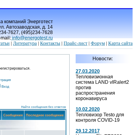
а компаний Энерготест
л. Автозаводская, д. 14
)234-7627, (495)234-7628
-mail:
info@energotest.ru
атьи
|
Литература
|
Контакты
|
Прайс-лист
|
Форум
|
Карта сайта
Новости:
егистрироваться.
27.03.2020
Тепловизионная
страция
система LAND vIRalert2
Вход
против
распространения
коронавируса
Найти сообщения без ответов
10.02.2020
Тепловизор Testo для
Сообщения
Последнее сообщение
контроля COVID-19
29.12.2017