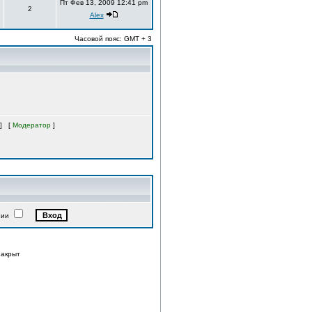
Пт Фев 13, 2009 12:41 pm
2
Alex
Часовой пояс: GMT + 3
] [
Модератор
]
нии
закрыт