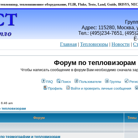
тепловизор, тепловизионное оборудование, FLIR, Fluke, Testo, Land, Guide, IRISYS, NEC
Групп
Адрес: 115280, Москва, у
Тел.: (495)234-7651, (495
E
Главная
|
Тепловизоры
|
Новости
|
Ст
Форум по тепловизорам
Чтобы написать сообщение в форум Вам необходимо сначала зар
FAQ
Поиск
Пользователи
Группы
Реги
Профиль
Войти и проверить личные сообщения
 6:46 am
 тепловизорам
Форум
Темы
по термографии и тепловизорам