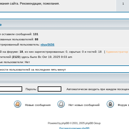
жания сайта. Рекомендации, пожелания.
1
е
и оставили сообщений:
131
ованных пользователей:
88
стрированный пользователь:
nhuy5656
ей на форуме:
18
, из них зарегистрированных: 0, скрытых: 0 и гостей: 18 [
Администратор
тителей (
2123
) здесь было Вс Окт 19, 2025 9:03 am
е пользователи: Нет
ности пользователей за последние пять минут
Пароль:
Автоматически входить при каждом посеще
Новые сообщения
Нет новых сообщений
Форум 
Powered by
phpBB
© 2001, 2005 phpBB Group
Русская поддержка phpBB