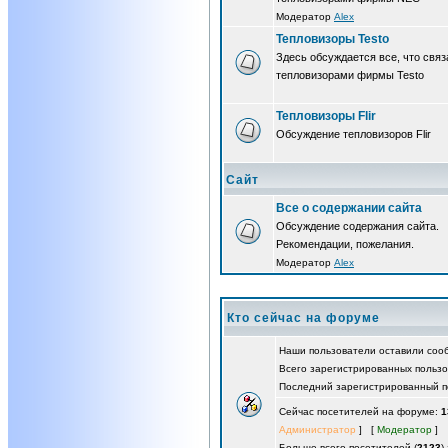
Модератор
Alex
Тепловизоры Testo
Здесь обсуждается все, что связ
тепловизорами фирмы Testo
Тепловизоры Flir
Обсуждение тепловизоров Flir
Сайт
Все о содержании сайта
Обсуждение содержания сайта.
Рекомендации, пожелания.
Модератор
Alex
Кто сейчас на форуме
Наши пользователи оставили со
Всего зарегистрированных польз
Последний зарегистрированный п
Сейчас посетителей на форуме:
1
Администратор
] [
Модератор
]
Больше всего посетителей (
2123
)