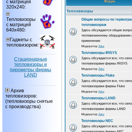
с матрицей
Форум
320х240:
Тепловизоры
Тепловизоры
Общие вопросы по термогра
с матрицей
тепловизорам
640х480:
Здесь обсуждаются общие вопро
тепловизионному оборудованию 
Гаджеты с
применению
тепловизором:
Модератор
Alex
Тепловизоры IRISYS
Здесь обсуждается все, что связ
Стационарные
тепловизорами фирмы IRISYS
тепловизоры и
пирометры фирмы
Модератор
Alex
LAND
Тепловизоры Fluke
Здесь обсуждается все, что связ
тепловизорами фирмы Fluke
Архив
Модератор
Alex
тепловизоров:
Тепловизоры LAND
(тепловизоры снятые
Здесь обсуждается все, что связ
с производства)
тепловизорами фирмы LAND
Модератор
Alex
Тепловизоры NEC
Здесь обсуждается все, что связ
тепловизорами фирмы NEC