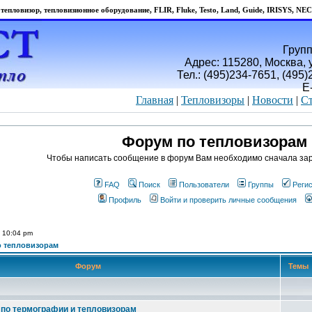
тепловизор, тепловизионное оборудование, FLIR, Fluke, Testo, Land, Guide, IRISYS, NEC
Групп
Адрес: 115280, Москва, у
Тел.: (495)234-7651, (495
E
Главная
|
Тепловизоры
|
Новости
|
Ст
Форум по тепловизорам
Чтобы написать сообщение в форум Вам необходимо сначала зар
FAQ
Поиск
Пользователи
Группы
Реги
Профиль
Войти и проверить личные сообщения
6 10:04 pm
 тепловизорам
Форум
Темы
по термографии и тепловизорам