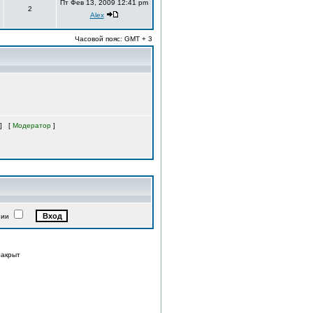
Пт Фев 13, 2009 12:41 pm
2
Alex
Часовой пояс: GMT + 3
] [
Модератор
]
нии
закрыт