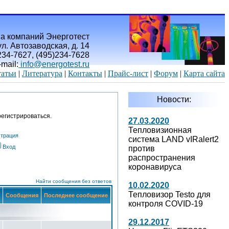
а компаний Энерготест
л. Автозаводская, д. 14
)234-7627, (495)234-7628
-mail:
info@energotest.ru
атьи
|
Литература
|
Контакты
|
Прайс-лист
|
Форум
|
Карта сайта
Новости:
егистрироваться.
27.03.2020
Тепловизионная
страция
система LAND vIRalert2
Вход
против
распространения
коронавируса
Найти сообщения без ответов
10.02.2020
Тепловизор Testo для
Сообщения
Последнее сообщение
контроля COVID-19
29.12.2017