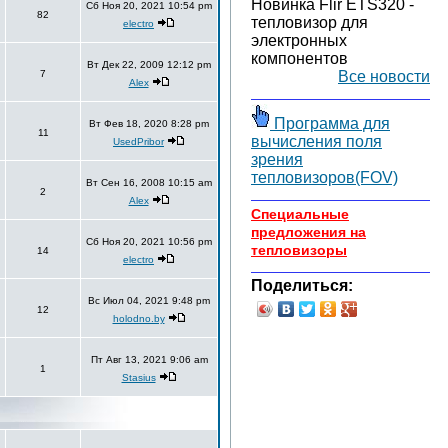
Новинка Flir ETS320 -
Сб Ноя 20, 2021 10:54 pm
82
тепловизор для
electro
электронных
компонентов
Вт Дек 22, 2009 12:12 pm
7
Все новости
Alex
Программа для
Вт Фев 18, 2020 8:28 pm
11
вычисления поля
UsedPribor
зрения
тепловизоров(FOV)
Вт Сен 16, 2008 10:15 am
2
Alex
Специальные
предложения на
Сб Ноя 20, 2021 10:56 pm
тепловизоры
14
electro
Поделиться:
Вс Июл 04, 2021 9:48 pm
12
holodno.by
Пт Авг 13, 2021 9:06 am
1
Stasius