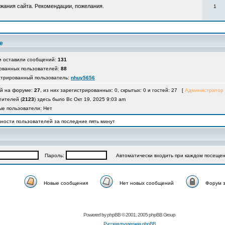
жания сайта. Рекомендации, пожелания.
1
е
и оставили сообщений:
131
ованных пользователей:
88
стрированный пользователь:
nhuy5656
ей на форуме:
27
, из них зарегистрированных: 0, скрытых: 0 и гостей: 27 [
Администратор
тителей (
2123
) здесь было Вс Окт 19, 2025 9:03 am
е пользователи: Нет
ности пользователей за последние пять минут
Пароль:
Автоматически входить при каждом посеще
Новые сообщения
Нет новых сообщений
Форум 
Powered by
phpBB
© 2001, 2005 phpBB Group
Русская поддержка phpBB