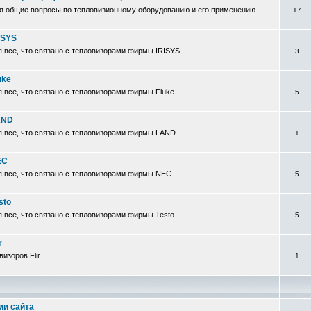
я общие вопросы по тепловизионному оборудованию и его применению
17
ISYS
 все, что связано с тепловизорами фирмы IRISYS
3
uke
 все, что связано с тепловизорами фирмы Fluke
5
AND
я все, что связано с тепловизорами фирмы LAND
1
EC
я все, что связано с тепловизорами фирмы NEC
5
sto
 все, что связано с тепловизорами фирмы Testo
5
r
изоров Flir
1
ии сайта