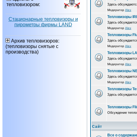
тепловизором:
Здесь обсуждаютс
Модератор
Alex
Тепловизоры IR
Стационарные тепловизоры и
Здесь обсуждается
пирометры фирмы LAND
Модератор
Alex
Тепловизоры Fl
Архив тепловизоров:
Здесь обсуждается
(тепловизоры снятые с
Модератор
Alex
производства)
Тепловизоры L
Здесь обсуждаетс
Модератор
Alex
Тепловизоры N
Здесь обсуждаетс
Модератор
Alex
Тепловизоры Te
Здесь обсуждается
Тепловизоры Fli
Обсуждение теплов
Сайт
Все о содержан