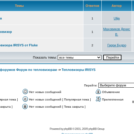
Темы
Ответов
Автор
а
Ulija
1
Маховиков Денис
ловизор
1
В.
визора IRISYS от Fluke
Гарри Будро
2
Показать темы:
 форумов Форум по тепловизорам
->
Тепловизоры IRISYS
Перейти:
Нет новых сообщений
Объявление
ярная тема ]
Нет новых сообщений [ Популярная тема ]
Прилепленная
акрыта ]
Нет новых сообщений [ Тема закрыта ]
Powered by
phpBB
© 2001, 2005 phpBB Group