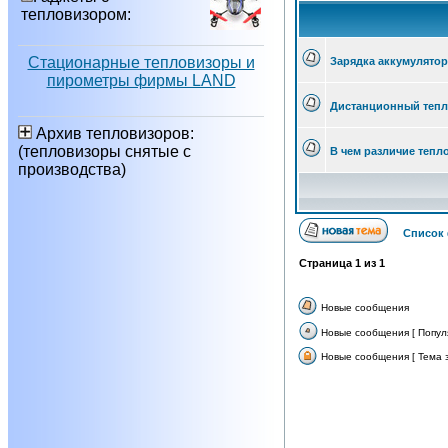
тепловизором:
Стационарные тепловизоры и
Зарядка аккумулятор
пирометры фирмы LAND
Дистанционный теп
Архив тепловизоров:
(тепловизоры снятые с
В чем различие тепло
производства)
Список
Страница
1
из
1
Новые сообщения
Новые сообщения [ Попул
Новые сообщения [ Тема з