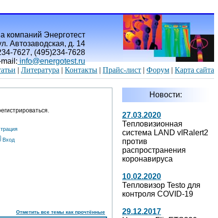
а компаний Энерготест
л. Автозаводская, д. 14
)234-7627, (495)234-7628
-mail:
info@energotest.ru
атьи
|
Литература
|
Контакты
|
Прайс-лист
|
Форум
|
Карта сайта
Новости:
егистрироваться.
27.03.2020
Тепловизионная
страция
система LAND vIRalert2
Вход
против
распространения
коронавируса
10.02.2020
Тепловизор Testo для
контроля COVID-19
29.12.2017
Отметить все темы как прочтённые