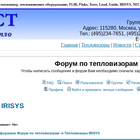
тепловизор, тепловизионное оборудование, FLIR, Fluke, Testo, Land, Guide, IRISYS, NEC
Групп
Адрес: 115280, Москва, у
Тел.: (495)234-7651, (495
E
Главная
|
Тепловизоры
|
Новости
|
Ст
Форум по тепловизорам
Чтобы написать сообщение в форум Вам необходимо сначала зар
FAQ
Поиск
Пользователи
Группы
Реги
Профиль
Войти и проверить личные сообщения
 IRISYS
ивают: Нет
 форумов Форум по тепловизорам
->
Тепловизоры IRISYS