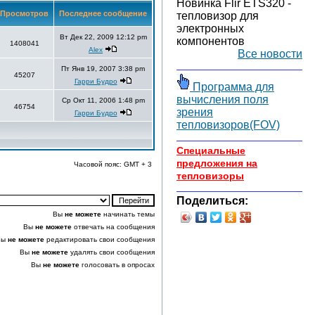
Новинка Flir ETS320 -
Просмотров
Последнее сообщение
тепловизор для
электронных
Вт Дек 22, 2009 12:12 pm
компонентов
1408041
Alex
Все новости
Пт Янв 19, 2007 3:38 pm
45207
Гарри Будро
Программа для
вычисления поля
Ср Окт 11, 2006 1:48 pm
46754
зрения
Гарри Будро
тепловизоров(FOV)
Специальные
предложения на
Часовой пояс: GMT + 3
тепловизоры
Поделиться:
Вы
не можете
начинать темы
Вы
не можете
отвечать на сообщения
Вы
не можете
редактировать свои сообщения
Вы
не можете
удалять свои сообщения
Вы
не можете
голосовать в опросах