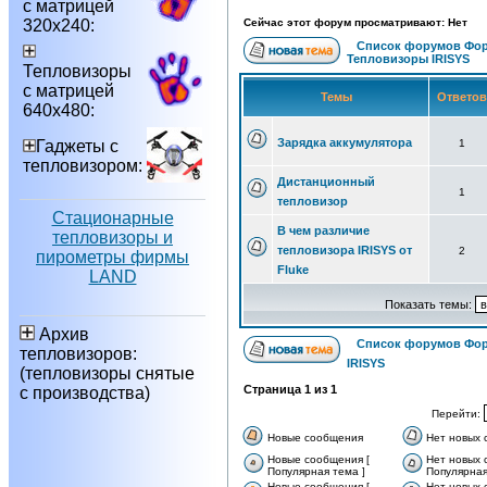
с матрицей
320х240:
Сейчас этот форум просматривают: Нет
Список форумов Фор
Тепловизоры IRISYS
Тепловизоры
с матрицей
Темы
Ответо
640х480:
Зарядка аккумулятора
Гаджеты с
1
тепловизором:
Дистанционный
1
тепловизор
Стационарные
В чем различие
тепловизоры и
тепловизора IRISYS от
2
пирометры фирмы
Fluke
LAND
Показать темы:
Архив
Список форумов Фор
тепловизоров:
IRISYS
(тепловизоры снятые
Страница
1
из
1
с производства)
Перейти:
Новые сообщения
Нет новых
Новые сообщения [
Нет новых 
Популярная тема ]
Популярная
Новые сообщения [
Нет новых 