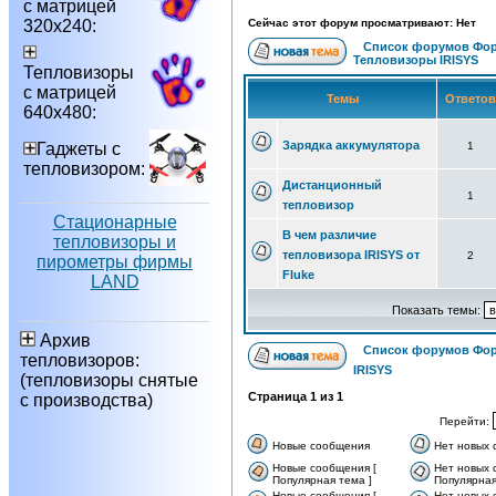
с матрицей
320х240:
Сейчас этот форум просматривают: Нет
Список форумов Фор
Тепловизоры IRISYS
Тепловизоры
с матрицей
Темы
Ответо
640х480:
Зарядка аккумулятора
Гаджеты с
1
тепловизором:
Дистанционный
1
тепловизор
Стационарные
В чем различие
тепловизоры и
тепловизора IRISYS от
2
пирометры фирмы
Fluke
LAND
Показать темы:
Архив
Список форумов Фор
тепловизоров:
IRISYS
(тепловизоры снятые
Страница
1
из
1
с производства)
Перейти:
Новые сообщения
Нет новых
Новые сообщения [
Нет новых 
Популярная тема ]
Популярная
Новые сообщения [
Нет новых 