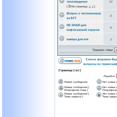
тепловидения
17
[
На страницу:
1
,
2
]
Вопрос о тепловизорах
2
на БТТ
НЕ ЗНАЮ для
5
нефтегазовой отрасли
камера для кпк
1
Показать темы:
Список форумов Фор
вопросы по термограф
Страница
1
из
1
Перейти:
Новые сообщения
Нет новых
Новые сообщения [
Нет новых 
Популярная тема ]
Популярная
Новые сообщения [
Нет новых 
Тема закрыта ]
Тема закры