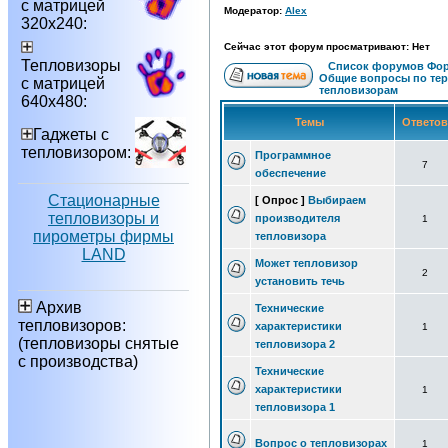
с матрицей
Модератор:
Alex
320х240:
Сейчас этот форум просматривают: Нет
Тепловизоры
Список форумов Фор
Общие вопросы по те
с матрицей
тепловизорам
640х480:
Темы
Ответо
Гаджеты с
тепловизором:
Программное
7
обеспечение
Стационарные
[ Опрос ]
Выбираем
тепловизоры и
производителя
1
пирометры фирмы
тепловизора
LAND
Может тепловизор
2
установить течь
Архив
Технические
тепловизоров:
характеристики
1
(тепловизоры снятые
тепловизора 2
с производства)
Технические
характеристики
1
тепловизора 1
Вопрос о тепловизорах
1