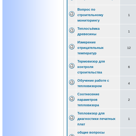
Вопрос по
строительному
1
мониторингу
Теплосъёмка
1
древесины
Измерение
отрицательных
12
температур
Термовизор для
контроля
6
строительства
Обучение работе с
4
тепловизором
Соотнесение
параметров
2
тепловизора
Тепловизор для
диагностики печатных
1
плат
общие вопросы