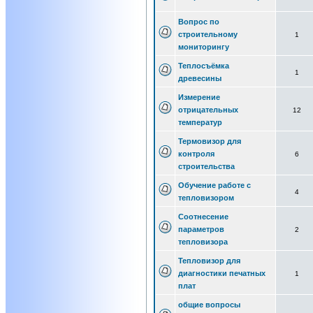
Вопрос по
строительному
1
мониторингу
Теплосъёмка
1
древесины
Измерение
отрицательных
12
температур
Термовизор для
контроля
6
строительства
Обучение работе с
4
тепловизором
Соотнесение
параметров
2
тепловизора
Тепловизор для
диагностики печатных
1
плат
общие вопросы