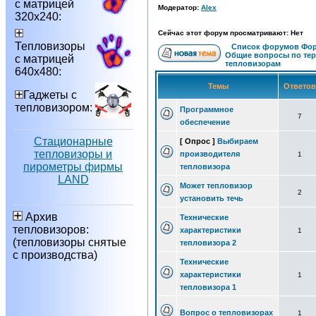
с матрицей
Модератор:
Alex
320х240:
Сейчас этот форум просматривают: Нет
Тепловизоры
Список форумов Фор
Общие вопросы по те
с матрицей
тепловизорам
640х480:
Темы
Ответо
Гаджеты с
тепловизором:
Программное
7
обеспечение
Стационарные
[ Опрос ]
Выбираем
тепловизоры и
производителя
1
пирометры фирмы
тепловизора
LAND
Может тепловизор
2
установить течь
Архив
Технические
тепловизоров:
характеристики
1
(тепловизоры снятые
тепловизора 2
с производства)
Технические
характеристики
1
тепловизора 1
Вопрос о тепловизорах
1