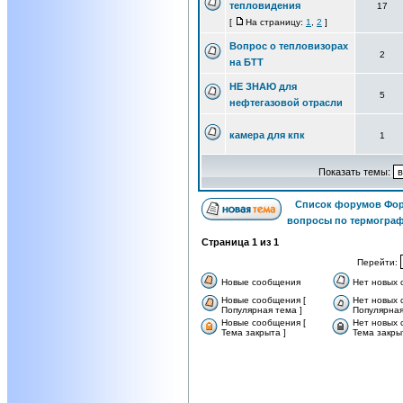
тепловидения
17
[
На страницу:
1
,
2
]
Вопрос о тепловизорах
2
на БТТ
НЕ ЗНАЮ для
5
нефтегазовой отрасли
камера для кпк
1
Показать темы:
Список форумов Фор
вопросы по термограф
Страница
1
из
1
Перейти:
Новые сообщения
Нет новых
Новые сообщения [
Нет новых 
Популярная тема ]
Популярная
Новые сообщения [
Нет новых 
Тема закрыта ]
Тема закры