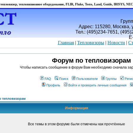
тепловизор, тепловизионное оборудование, FLIR, Fluke, Testo, Land, Guide, IRISYS, NEC
Групп
Адрес: 115280, Москва, у
Тел.: (495)234-7651, (495
E
Главная
|
Тепловизоры
|
Новости
|
Ст
Форум по тепловизорам
Чтобы написать сообщение в форум Вам необходимо сначала зар
FAQ
Поиск
Пользователи
Группы
Реги
Профиль
Войти и проверить личные сообщения
о тепловизорам
Информация
Все темы в этом форуме были отмечены как прочтённые