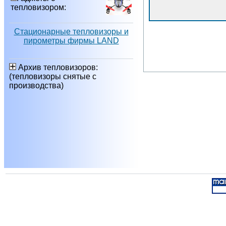
тепловизором:
Стационарные тепловизоры и
пирометры фирмы LAND
Архив тепловизоров:
(тепловизоры снятые с
производства)