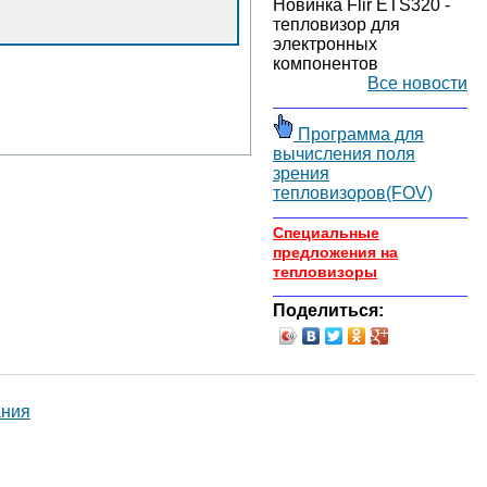
Новинка Flir ETS320 -
тепловизор для
электронных
компонентов
Все новости
Программа для
вычисления поля
зрения
тепловизоров(FOV)
Специальные
предложения на
тепловизоры
Поделиться: