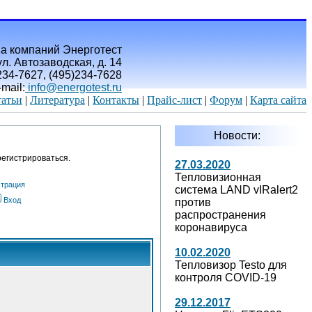
а компаний Энерготест
л. Автозаводская, д. 14
)234-7627, (495)234-7628
-mail:
info@energotest.ru
атьи
|
Литература
|
Контакты
|
Прайс-лист
|
Форум
|
Карта сайта
Новости:
егистрироваться.
27.03.2020
Тепловизионная
страция
система LAND vIRalert2
Вход
против
распространения
коронавируса
10.02.2020
Тепловизор Testo для
контроля COVID-19
29.12.2017