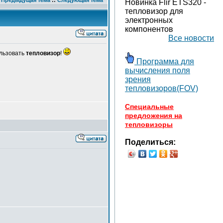
Предыдущая тема
::
Следующая тема
Новинка Flir ETS320 -
тепловизор для
электронных
компонентов
Все новости
ользовать
тепловизор
!
Программа для
вычисления поля
зрения
тепловизоров(FOV)
Специальные
предложения на
тепловизоры
Поделиться: