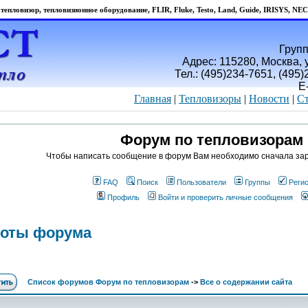
тепловизор, тепловизионное оборудование, FLIR, Fluke, Testo, Land, Guide, IRISYS, NEC
Групп
Адрес: 115280, Москва, у
Тел.: (495)234-7651, (495
E
Главная
|
Тепловизоры
|
Новости
|
Ст
Форум по тепловизорам
Чтобы написать сообщение в форум Вам необходимо сначала зар
FAQ
Поиск
Пользователи
Группы
Реги
Профиль
Войти и проверить личные сообщения
боты форума
Список форумов Форум по тепловизорам
->
Все о содержании сайта