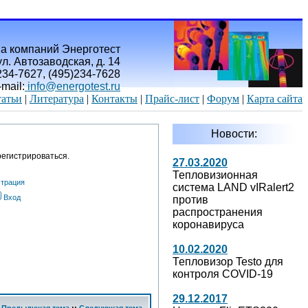
а компаний Энерготест
л. Автозаводская, д. 14
)234-7627, (495)234-7628
-mail:
info@energotest.ru
атьи
|
Литература
|
Контакты
|
Прайс-лист
|
Форум
|
Карта сайта
Новости:
егистрироваться.
27.03.2020
Тепловизионная
страция
система LAND vIRalert2
Вход
против
распространения
коронавируса
10.02.2020
Тепловизор Testo для
контроля COVID-19
29.12.2017