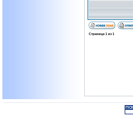
Страница
1
из
1