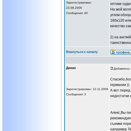
Зарегистрирован:
оптике судит
23.08.2006
На мой взгл
Сообщения: 40
углом обзор
160х120 или
качество са
2) на англи
таинственны
Вернуться к началу
Денис
Добавлено: 
Спасибо,бол
германии.))
Зарегистрирован: 12.11.2009
А вот перед
Сообщения: 3
недостатки 
Алекс,Вы пи
рекомендуют
съемки поре
например Т