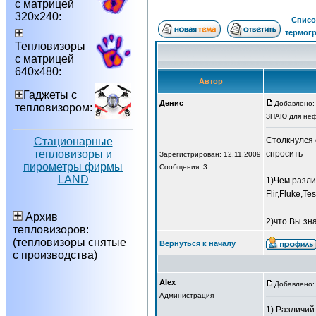
с матрицей
320х240:
Списо
термог
Тепловизоры
с матрицей
640х480:
Автор
Гаджеты с
Денис
Добавлено: 
тепловизором:
ЗНАЮ для неф
Стационарные
Столкнулся 
тепловизоры и
спросить
Зарегистрирован: 12.11.2009
пирометры фирмы
Сообщения: 3
LAND
1)Чем разли
Flir,Fluke,T
Архив
2)что Вы зн
тепловизоров:
(тепловизоры снятые
Вернуться к началу
с производства)
Alex
Добавлено: 
Администрация
1) Различий