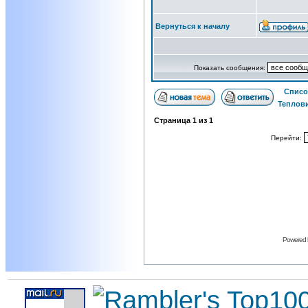
Вернуться к началу
Показать сообщения:
Списо
Теплов
Страница
1
из
1
Перейти:
Powered