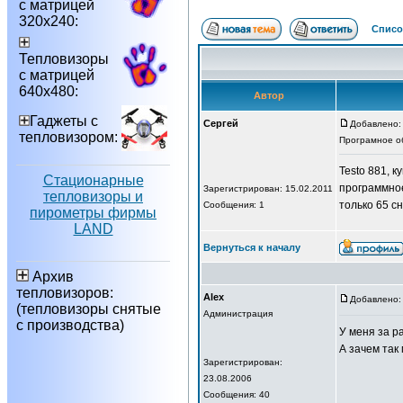
с матрицей
320х240:
Списо
Тепловизоры
с матрицей
640х480:
Автор
Гаджеты с
Сергей
Добавлено: 
тепловизором:
Програмное об
Testo 881, 
Стационарные
программно
Зарегистрирован: 15.02.2011
тепловизоры и
только 65 сн
Сообщения: 1
пирометры фирмы
LAND
Вернуться к началу
Архив
тепловизоров:
Alex
Добавлено: 
(тепловизоры снятые
Администрация
с производства)
У меня за ра
А зачем так
Зарегистрирован:
23.08.2006
Сообщения: 40