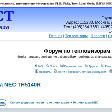
тепловизор, тепловизионное оборудование, FLIR, Fluke, Testo, Land, Guide, IRISYS, NEC
Групп
Адрес: 115280, Москва, у
Тел.: (495)234-7651, (495
E
Главная
|
Тепловизоры
|
Новости
|
Ст
Форум по тепловизорам
Чтобы написать сообщение в форум Вам необходимо сначала зар
FAQ
Поиск
Пользователи
Группы
Реги
Профиль
Войти и проверить личные сообщения
на NEC TH5140R
Список форумов Форум по тепловизорам
->
Тепловизоры NEC