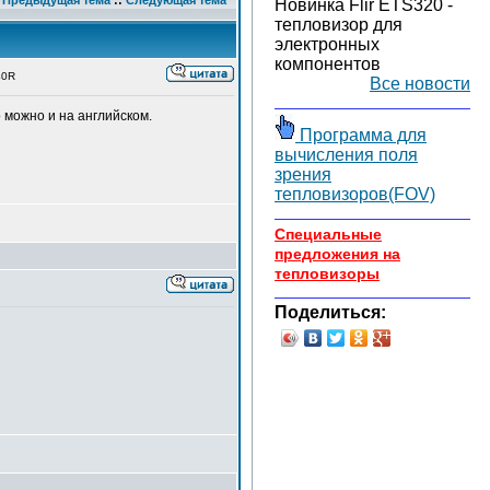
Предыдущая тема
::
Следующая тема
Новинка Flir ETS320 -
тепловизор для
электронных
компонентов
40R
Все новости
 можно и на английском.
Программа для
вычисления поля
зрения
тепловизоров(FOV)
Специальные
предложения на
тепловизоры
Поделиться: