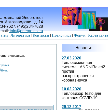
а компаний Энерготест
л. Автозаводская, д. 14
)234-7627, (495)234-7628
-mail:
info@energotest.ru
атьи
|
Литература
|
Контакты
|
Прайс-лист
|
Форум
|
Карта сайта
Новости:
егистрироваться.
27.03.2020
Тепловизионная
страция
система LAND vIRalert2
Вход
против
распространения
коронавируса
10.02.2020
Тепловизор Testo для
контроля COVID-19
29.12.2017