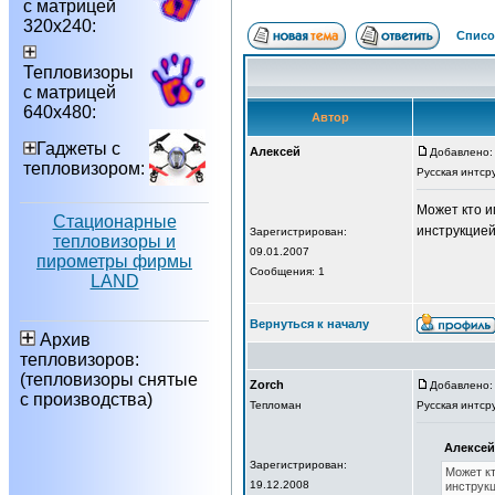
с матрицей
320х240:
Списо
Тепловизоры
с матрицей
640х480:
Автор
Гаджеты с
Алексей
Добавлено: 
тепловизором:
Русская интср
Может кто и
Стационарные
инструкцией 
Зарегистрирован:
тепловизоры и
09.01.2007
пирометры фирмы
Сообщения: 1
LAND
Вернуться к началу
Архив
тепловизоров:
(тепловизоры снятые
Zorch
Добавлено: 
с производства)
Тепломан
Русская интср
Алексей
Зарегистрирован:
Может кт
19.12.2008
инструкц