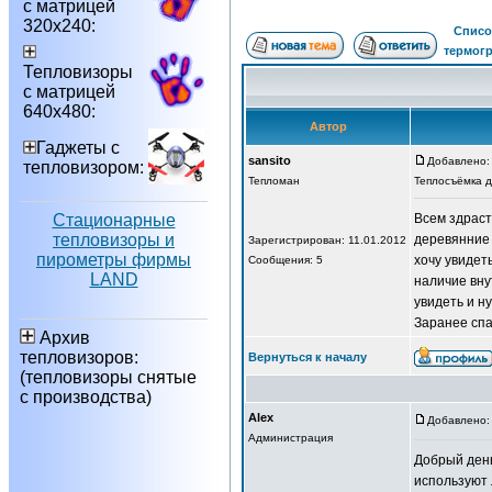
с матрицей
320х240:
Списо
термог
Тепловизоры
с матрицей
640х480:
Автор
Гаджеты с
sansito
Добавлено: 
тепловизором:
Тепломан
Теплосъёмка 
Стационарные
Всем здраст
тепловизоры и
деревянние 
Зарегистрирован: 11.01.2012
пирометры фирмы
хочу увидет
Сообщения: 5
LAND
наличие вну
увидеть и н
Заранее спа
Архив
тепловизоров:
Вернуться к началу
(тепловизоры снятые
с производства)
Alex
Добавлено: 
Администрация
Добрый день
используют 