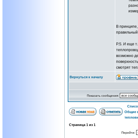
темпе
разн
изме
В принципе,
правильный 
P.S. И еще 
теплопровод
возможно де
поверхность
смотрят теп
Вернуться к началу
Показать сообщения:
Списо
Общие 
теплов
Страница
1
из
1
Перейти: