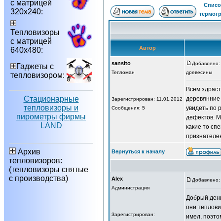
с матрицей
Списо
320х240:
термог
Тепловизоры
с матрицей
Автор
640х480:
sansito
Добавлено: 
Гаджеты с
Тепломан
древесины
тепловизором:
Всем здраст
Стационарные
деревянние 
Зарегистрирован: 11.01.2012
тепловизоры и
увидеть по 
Сообщения: 5
пирометры фирмы
дефектов. М
LAND
какие то сп
признателен
Архив
Вернуться к началу
тепловизоров:
(тепловизоры снятые
с производства)
Alex
Добавлено: 
Администрация
Добрый день
они теплови
Зарегистрирован:
имел, поэто