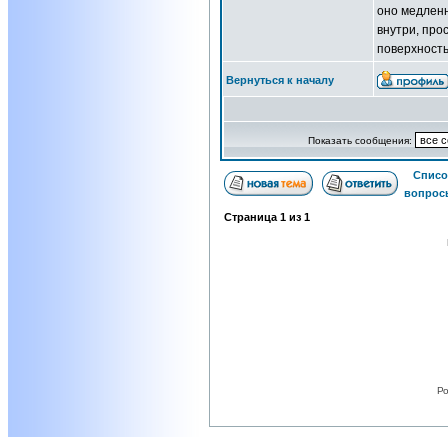
оно медленн
внутри, про
поверхность
Вернуться к началу
Показать сообщения:
Списо
вопрос
Страница
1
из
1
Po