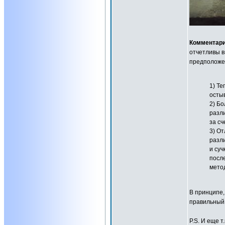
Комментари
отчетливы в
предположен
1) Те
осты
2) Бо
разли
за сч
3) О
разл
и суч
посл
мето
В принципе,
правильный 
P.S. И еще 