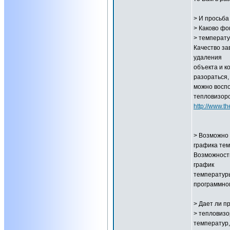
> И просьба
> Каково фо
> температу
Качество за
удаления
объекта и к
разораться,
можно воспо
тепловизоро
http://www.th
> Возможно 
графика тем
Возможности
график
температуры
программно
> Дает ли п
> тепловизо
температур,