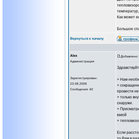
тепловизоро
температур,
Как может е
Большое спа
Вернуться к началу
Alex
Добавлено: 
Администрация
Здравствуйт
Зарегистрирован:
> Нам необх
23.08.2006
> сокращени
Сообщения: 40
провести не
> только вн
снаружи.
> Присматри
какой
> тепловизо
Если рассто
то Вам в ра