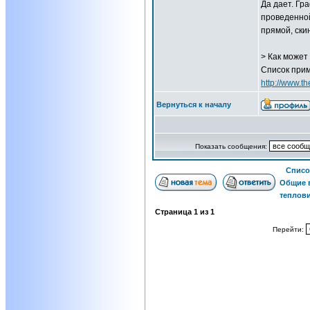
Да дает. Гр
проведенно
прямой, скин
> Как может
Список при
http://www.th
Вернуться к началу
Показать сообщения:
Списо
Общие 
теплов
Страница
1
из
1
Перейти: