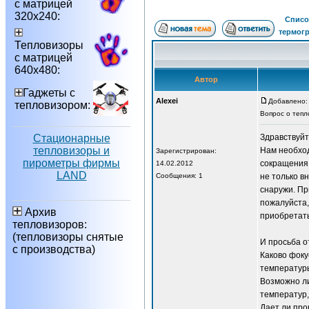
с матрицей
320х240:
Списо
термог
Тепловизоры
с матрицей
640х480:
Автор
Гаджеты с
Alexei
Добавлено: 
тепловизором:
Вопрос о тепл
Стационарные
Здравствуйт
тепловизоры и
Нам необход
Зарегистрирован:
пирометры фирмы
сокращения 
14.02.2012
LAND
Сообщения: 1
не только в
снаружи. Пр
пожалуйста,
Архив
приобретать
тепловизоров:
(тепловизоры снятые
И просьба о
с производства)
Каково фоку
температуры
Возможно ли
температур,
Дает ли про