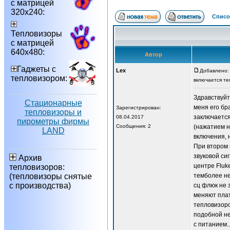
с матрицей
320х240:
Списо
Тепловизоры
с матрицей
640х480:
Автор
Гаджеты с
Lex
Добавлено: 
тепловизором:
включается те
Здравствуйт
Стационарные
меня его бр
Зарегистрирован:
тепловизоры и
заключается
08.04.2017
пирометры фирмы
Сообщения: 2
(нажатием н
LAND
включения, 
При втором 
звуковой си
Архив
центре Fluk
тепловизоров:
(тепловизоры снятые
темболее не
с производства)
сц флюк не 
меняют плат
тепловизоро
подобной н
с питанием.