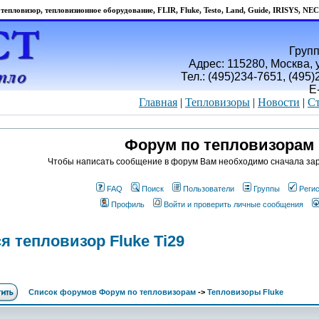
тепловизор, тепловизионное оборудование, FLIR, Fluke, Testo, Land, Guide, IRISYS, NEC
Групп
Адрес: 115280, Москва, у
Тел.: (495)234-7651, (495
E
Главная
|
Тепловизоры
|
Новости
|
Ст
Форум по тепловизорам
Чтобы написать сообщение в форум Вам необходимо сначала зар
FAQ
Поиск
Пользователи
Группы
Реги
Профиль
Войти и проверить личные сообщения
я тепловизор Fluke Ti29
Список форумов Форум по тепловизорам
->
Тепловизоры Fluke