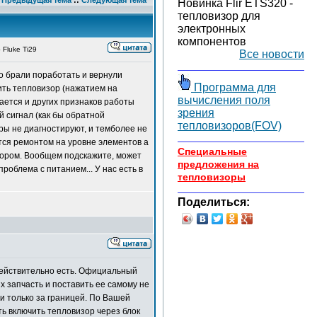
Предыдущая тема
::
Следующая тема
Новинка Flir ETS320 -
тепловизор для
электронных
компонентов
Fluke Ti29
Все новости
го брали поработать и вернули
Программа для
ить тепловизор (нажатием на
вычисления поля
рается и других признаков работы
зрения
 сигнал (как бы обратной
тепловизоров(FOV)
оры не диагностируют, и темболее не
тся ремонтом на уровне элементов а
Специальные
зором. Вообщем подскажите, может
предложения на
облема с питанием... У нас есть в
тепловизоры
Поделиться:
действительно есть. Официальный
х запчасть и поставить ее самому не
и только за границей. По Вашей
ь включить тепловизор через блок