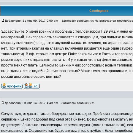
Сообщение
Добавлено: Вс Апр 09, 2017 9:00 pm
Заголовок сообщения: Не включается тепловизор 
Здравствуйте. У меня возникла проблема с тепловизором Ti29 9Hz, у меня е
неисправный. Неисправность заключается в следующем, при попытке включ
клавишу включения) раздается звуковой сигнал включения, но экран не зага
нет. При втором нажатии на клавишу включения раздается еще один звуковой
тональности). В оф. сервисном центре Fluke заявили что в России тепловиз
ремонтируют, их отправляют в штаты. И учитывая что в сц флюк не занимаю
просто меняют платы целиком то ценник у них сопостовим с новым теплови
кто сталкивался с подобной неисправностью? Может слетела прошивка или пр
россии достойные сервис центры?
Добавлено: Пт Апр 14, 2017 4:49 pm
Заголовок сообщения:
Сочувствую, отдавать такое оборудование накладно. Проблема с сервисом 
сервисный центр подобрал под себя этот бизнес. Возможности заказать у ни
существует. Локально тепловизоры не ремонтируют (может только пока), есл
неисправности. Ощущение как-будто аккумулятор отрубает. Если попробоват