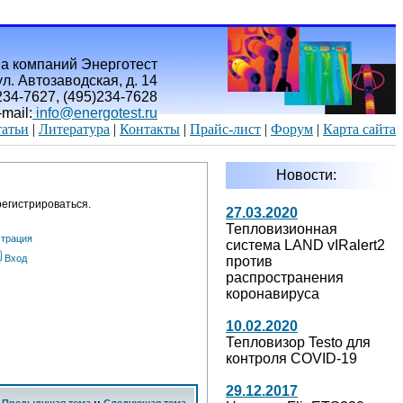
а компаний Энерготест
л. Автозаводская, д. 14
)234-7627, (495)234-7628
-mail:
info@energotest.ru
атьи
|
Литература
|
Контакты
|
Прайс-лист
|
Форум
|
Карта сайта
Новости:
егистрироваться.
27.03.2020
Тепловизионная
страция
система LAND vIRalert2
Вход
против
распространения
коронавируса
10.02.2020
Тепловизор Testo для
контроля COVID-19
29.12.2017