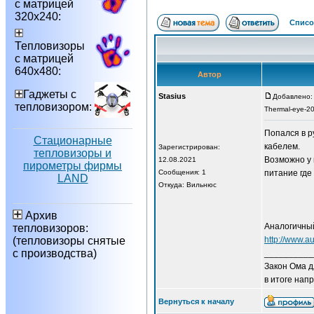
с матрицей
320х240:
Списо
Тепловизоры
с матрицей
640х480:
Автор
Гаджеты с
Stasius
Добавлено: 
тепловизором:
Thermal-eye-2
Попался в р
Стационарные
кабелем.
Зарегистрирован:
тепловизоры и
Возможно у 
12.08.2021
пирометры фирмы
Сообщения: 1
питание где
LAND
Откуда: Вильнюс
Архив
Аналогичный
тепловизоров:
(тепловизоры снятые
http://www.a
с производства)
__________
Закон Ома д
в итоге напр
Вернуться к началу