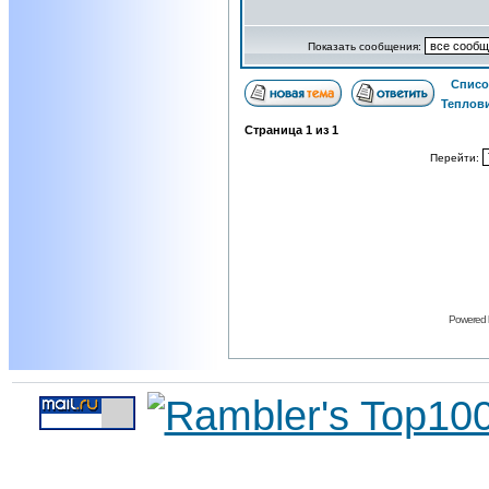
Показать сообщения:
Списо
Теплови
Страница
1
из
1
Перейти:
Powered