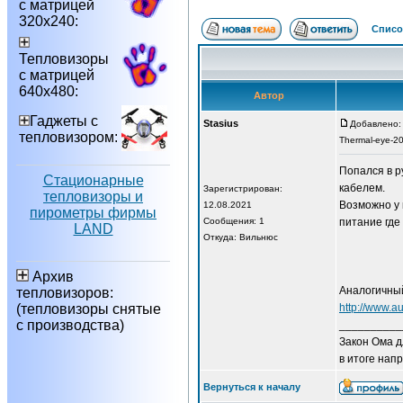
с матрицей
320х240:
Списо
Тепловизоры
с матрицей
640х480:
Автор
Гаджеты с
Stasius
Добавлено: 
тепловизором:
Thermal-eye-2
Попался в р
Стационарные
кабелем.
Зарегистрирован:
тепловизоры и
Возможно у 
12.08.2021
пирометры фирмы
Сообщения: 1
питание где
LAND
Откуда: Вильнюс
Архив
Аналогичный
тепловизоров:
(тепловизоры снятые
http://www.a
с производства)
__________
Закон Ома д
в итоге напр
Вернуться к началу