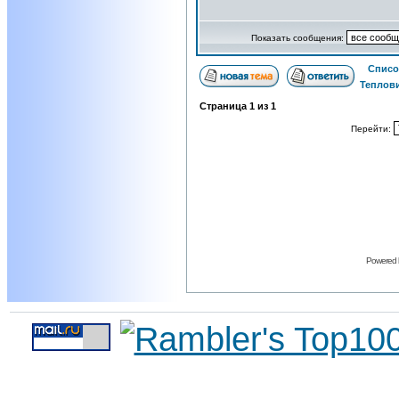
Показать сообщения:
Списо
Теплови
Страница
1
из
1
Перейти:
Powered