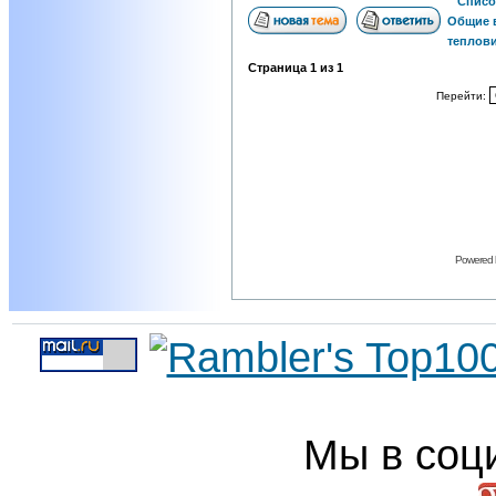
Списо
Общие 
теплов
Страница
1
из
1
Перейти:
Powered
Мы в соц