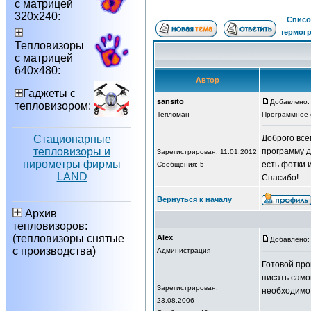
с матрицей
320х240:
Списо
термог
Тепловизоры
с матрицей
640х480:
Автор
Гаджеты с
sansito
Добавлено: 
тепловизором:
Тепломан
Программное 
Стационарные
Доброго все
тепловизоры и
программу 
Зарегистрирован: 11.01.2012
пирометры фирмы
есть фотки 
Сообщения: 5
LAND
Спасибо!
Вернуться к началу
Архив
тепловизоров:
(тепловизоры снятые
Alex
Добавлено: 
с производства)
Администрация
Готовой про
писать само
Зарегистрирован:
необходимо,
23.08.2006