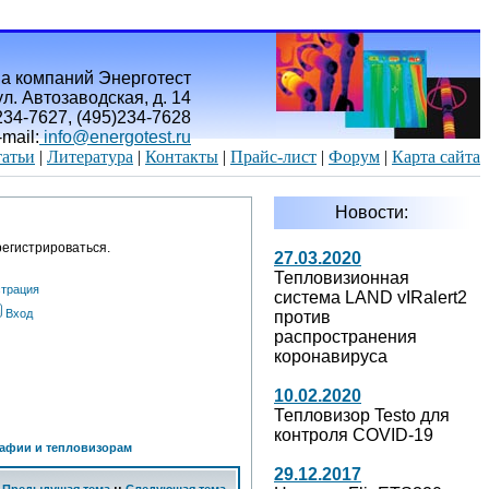
а компаний Энерготест
л. Автозаводская, д. 14
)234-7627, (495)234-7628
-mail:
info@energotest.ru
атьи
|
Литература
|
Контакты
|
Прайс-лист
|
Форум
|
Карта сайта
Новости:
егистрироваться.
27.03.2020
Тепловизионная
страция
система LAND vIRalert2
Вход
против
распространения
коронавируса
10.02.2020
Тепловизор Testo для
контроля COVID-19
афии и тепловизорам
29.12.2017