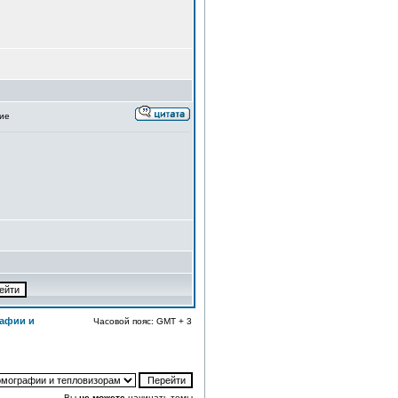
ие
афии и
Часовой пояс: GMT + 3
Вы
не можете
начинать темы