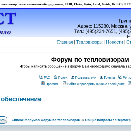
тепловизор, тепловизионное оборудование, FLIR, Fluke, Testo, Land, Guide, IRISYS, NEC
Групп
Адрес: 115280, Москва, у
Тел.: (495)234-7651, (495
E
Главная
|
Тепловизоры
|
Новости
|
Ст
Форум по тепловизорам
Чтобы написать сообщение в форум Вам необходимо сначала зар
FAQ
Поиск
Пользователи
Группы
Реги
Профиль
Войти и проверить личные сообщения
 обеспечение
Список форумов Форум по тепловизорам
->
Общие вопросы по термогр