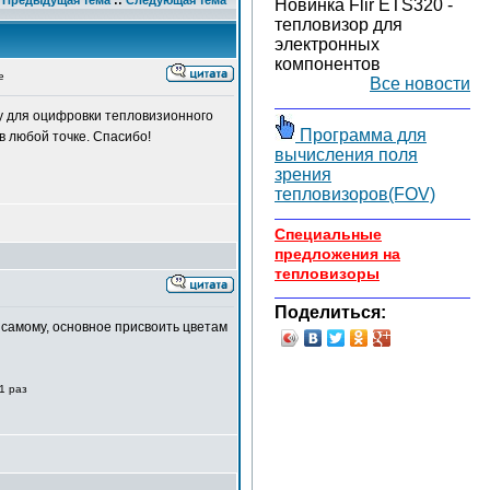
Предыдущая тема
::
Следующая тема
Новинка Flir ETS320 -
тепловизор для
электронных
компонентов
е
Все новости
му для оцифровки тепловизионного
Программа для
в любой точке. Спасибо!
вычисления поля
зрения
тепловизоров(FOV)
Специальные
предложения на
тепловизоры
Поделиться:
 самому, основное присвоить цветам
1 раз