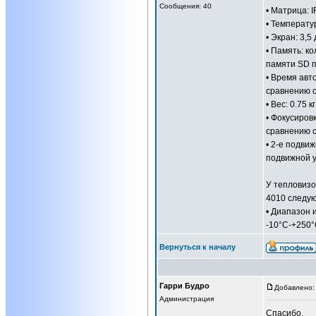
Сообщения: 40
• Матрица: 
• Температу
• Экран: 3,5
• Память: к
памяти SD 
• Время авт
сравнению с
• Вес: 0.75 к
• Фокусиров
сравнению с
• 2-е подви
подвижной у
У тепловизо
4010 следу
• Диапазон 
-10°С-+250
Вернуться к началу
Гарри Будро
Добавлено: 
Администрация
Спасибо.