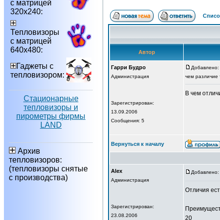
с матрицей
320х240:
Списо
Тепловизоры
с матрицей
640х480:
Автор
Гаджеты с
Гарри Будро
Добавлено: 
тепловизором:
Администрация
чем различие 
В чем отлич
Стационарные
Зарегистрирован:
тепловизоры и
13.09.2006
пирометры фирмы
Сообщения: 5
LAND
Вернуться к началу
Архив
тепловизоров:
(тепловизоры снятые
Alex
Добавлено: 
с производства)
Администрация
Отличия ест
Зарегистрирован:
Преимуществ
23.08.2006
20