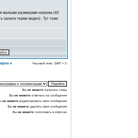
я малыми размерами нагрева (40
 записи термо видео) . Тут тоже
афии и
Часовой пояс: GMT + 3
Вы
не можете
начинать темы
Вы
не можете
отвечать на сообщения
ы
не можете
редактировать свои сообщения
Вы
не можете
удалять свои сообщения
Вы
не можете
голосовать в опросах