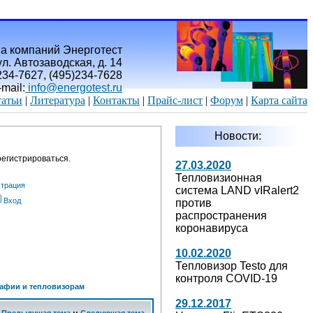
а компаний Энерготест
л. Автозаводская, д. 14
)234-7627, (495)234-7628
-mail:
info@energotest.ru
атьи
|
Литература
|
Контакты
|
Прайс-лист
|
Форум
|
Карта сайта
Новости:
егистрироваться.
27.03.2020
Тепловизионная
страция
система LAND vIRalert2
Вход
против
распространения
коронавируса
10.02.2020
Тепловизор Testo для
контроля COVID-19
афии и тепловизорам
29.12.2017