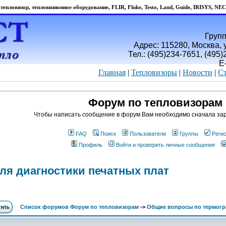
тепловизор, тепловизионное оборудование, FLIR, Fluke, Testo, Land, Guide, IRISYS, NEC
Групп
Адрес: 115280, Москва, у
Тел.: (495)234-7651, (495
E
Главная
|
Тепловизоры
|
Новости
|
Ст
Форум по тепловизорам
Чтобы написать сообщение в форум Вам необходимо сначала зар
FAQ
Поиск
Пользователи
Группы
Реги
Профиль
Войти и проверить личные сообщения
ля диагностики печатных плат
Список форумов Форум по тепловизорам
->
Общие вопросы по термогр