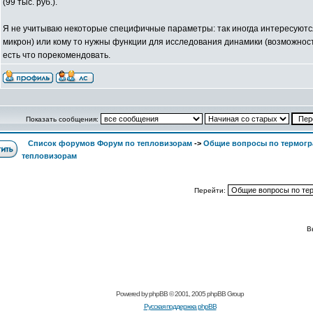
(99 тыс. руб.).
Я не учитываю некоторые специфичные параметры: так иногда интересуютс
микрон) или кому то нужны функции для исследования динамики (возможность
есть что порекомендовать.
Показать сообщения:
Список форумов Форум по тепловизорам
->
Общие вопросы по термогр
тепловизорам
Перейти:
В
Powered by
phpBB
© 2001, 2005 phpBB Group
Русская поддержка phpBB