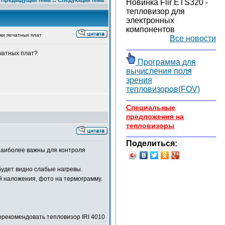
Предыдущая тема
::
Следующая тема
Новинка Flir ETS320 -
тепловизор для
электронных
компонентов
ки печатных плат
Все новости
чатных плат?
Программа для
вычисления поля
зрения
тепловизоров(FOV)
Специальные
предложения на
тепловизоры
Поделиться:
 наиболее важны для контроля
будет видно слабые нагревы.
й наложения, фото на термограмму.
орекомендовать тепловизор IRI 4010