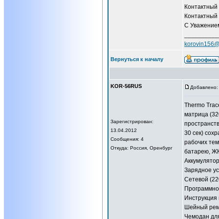
Контактный 
Контактный 
С Уважением
__________
korovin156@
Вернуться к началу
KOR-56RUS
Добавлено: 
Thermo Trac
матрица (32
Зарегистрирован:
пространств
13.04.2012
30 сек) сох
Сообщения: 4
рабочих тем
Откуда: Россия, Оренбург
батарею, ЖК
Аккумулятор 
Зарядное ус
Сетевой (22
Программное
Инструкция 
Шейный рем
Чемодан для