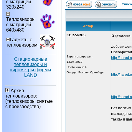
с матрицей
Списо
320х240:
Тепловизоры
с матрицей
Автор
640х480:
KOR-56RUS
Добавлено: 
Гаджеты с
тепловизором:
Добрый день
Преобреталс
Зарегистрирован:
http://n
Стационарные
13.04.2012
тепловизоры и
Сообщения: 4
пирометры фирмы
Откуда: Россия, Оренбург
LAND
http://na
Архив
тепловизоров:
http://n
(тепловизоры снятые
с производства)
Вот по этим
(нахождение
так как в д