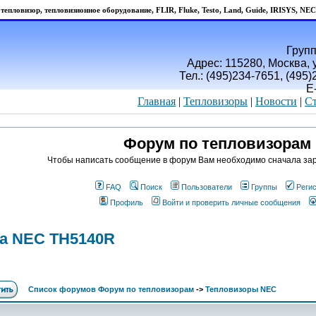
тепловизор, тепловизионное оборудование, FLIR, Fluke, Testo, Land, Guide, IRISYS, NEC
Групп
Адрес: 115280, Москва, у
Тел.: (495)234-7651, (495
E
Главная
|
Тепловизоры
|
Новости
|
Ст
Форум по тепловизорам
Чтобы написать сообщение в форум Вам необходимо сначала зар
FAQ
Поиск
Пользователи
Группы
Реги
Профиль
Войти и проверить личные сообщения
на NEC TH5140R
Список форумов Форум по тепловизорам
->
Тепловизоры NEC