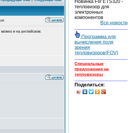
Предыдущая тема
::
Следующая тема
Новинка Flir ETS320 -
тепловизор для
электронных
компонентов
40R
Все новости
 можно и на английском.
Программа для
вычисления поля
зрения
тепловизоров(FOV)
Специальные
предложения на
тепловизоры
Поделиться: