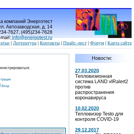
а компаний Энерготест
л. Автозаводская, д. 14
)234-7627, (495)234-7628
-mail:
info@energotest.ru
атьи
|
Литература
|
Контакты
|
Прайс-лист
|
Форум
|
Карта сайта
Новости:
егистрироваться.
27.03.2020
Тепловизионная
страция
система LAND vIRalert2
Вход
против
распространения
коронавируса
10.02.2020
Тепловизор Testo для
контроля COVID-19
29.12.2017