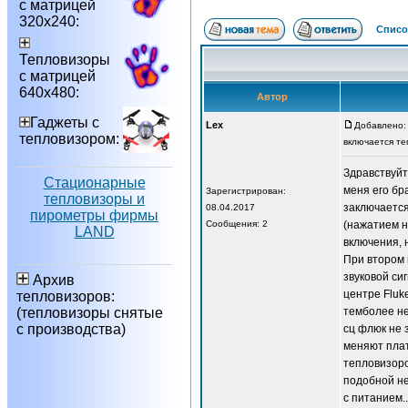
с матрицей
320х240:
Списо
Тепловизоры
с матрицей
640х480:
Автор
Гаджеты с
Lex
Добавлено: 
тепловизором:
включается те
Здравствуйт
Стационарные
меня его бр
Зарегистрирован:
тепловизоры и
заключается
08.04.2017
пирометры фирмы
Сообщения: 2
(нажатием н
LAND
включения, 
При втором 
звуковой си
Архив
центре Fluk
тепловизоров:
(тепловизоры снятые
темболее не
с производства)
сц флюк не 
меняют плат
тепловизоро
подобной н
с питанием.