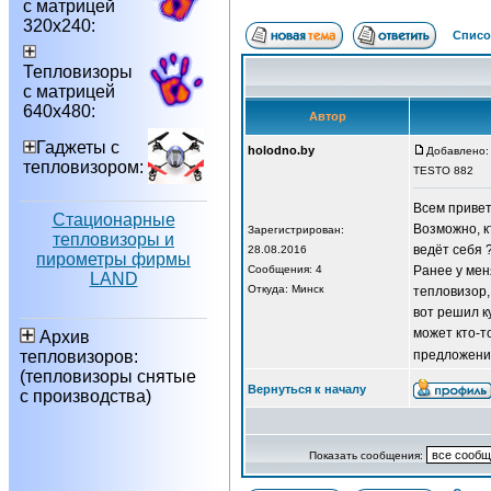
с матрицей
320х240:
Списо
Тепловизоры
с матрицей
640х480:
Автор
Гаджеты с
holodno.by
Добавлено: 
тепловизором:
TESTO 882
Всем привет
Стационарные
Возможно, к
Зарегистрирован:
тепловизоры и
ведёт себя ?
28.08.2016
пирометры фирмы
Сообщения: 4
Ранее у мен
LAND
Откуда: Минск
тепловизор,
вот решил ку
может кто-т
Архив
тепловизоров:
предложени
(тепловизоры снятые
Вернуться к началу
с производства)
Показать сообщения: