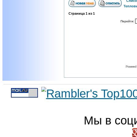
Списо
Теплов
Страница
1
из
1
Перейти:
Powered
Мы в соц