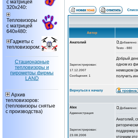
с матрицей
320х240:
Списо
Тепловизоры
с матрицей
640х480:
Автор
Гаджеты с
Анатолий
Добавлено: 
тепловизором:
Testo - 880
Добрый день
Стационарные
одном из фи
Зарегистрирован:
тепловизоры и
немецком (в
17.12.2007
пирометры фирмы
Сообщения: 1
получить ин
LAND
Вернуться к началу
Архив
тепловизоров:
(тепловизоры снятые
Alex
Добавлено: 
с производства)
Администрация
Анатолий, с
риторически
Зарегистрирован:
поддержку 
23.08.2006
уточним это