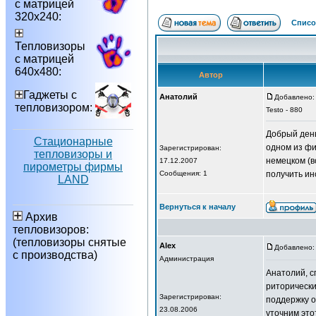
с матрицей
320х240:
Списо
Тепловизоры
с матрицей
640х480:
Автор
Гаджеты с
Анатолий
Добавлено: 
тепловизором:
Testo - 880
Добрый день
Стационарные
одном из фи
Зарегистрирован:
тепловизоры и
немецком (в
17.12.2007
пирометры фирмы
Сообщения: 1
получить ин
LAND
Вернуться к началу
Архив
тепловизоров:
(тепловизоры снятые
Alex
Добавлено: 
с производства)
Администрация
Анатолий, с
риторически
Зарегистрирован:
поддержку 
23.08.2006
уточним это