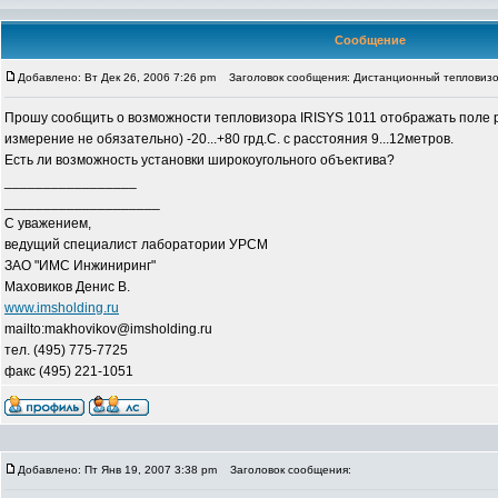
Сообщение
Добавлено: Вт Дек 26, 2006 7:26 pm
Заголовок сообщения: Дистанционный тепловиз
Прошу сообщить о возможности тепловизора IRISYS 1011 отображать поле 
измерение не обязательно) -20...+80 грд.С. с расстояния 9...12метров.
Есть ли возможность установки широкоугольного объектива?
_________________
____________________
С уважением,
ведущий специалист лаборатории УРСМ
ЗАО "ИМС Инжиниринг"
Маховиков Денис В.
www.imsholding.ru
mailto:makhovikov@imsholding.ru
тел. (495) 775-7725
факс (495) 221-1051
Добавлено: Пт Янв 19, 2007 3:38 pm
Заголовок сообщения: