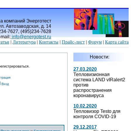
а компаний Энерготест
л. Автозаводская, д. 14
)234-7627, (495)234-7628
-mail:
info@energotest.ru
атьи
|
Литература
|
Контакты
|
Прайс-лист
|
Форум
|
Карта сайта
Новости:
егистрироваться.
27.03.2020
Тепловизионная
страция
система LAND vIRalert2
Вход
против
распространения
коронавируса
10.02.2020
Тепловизор Testo для
контроля COVID-19
29.12.2017