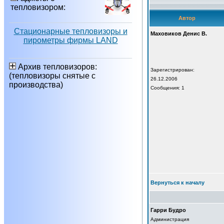
тепловизором:
Автор
Стационарные тепловизоры и
Маховиков Денис В.
пирометры фирмы LAND
Архив тепловизоров:
Зарегистрирован:
(тепловизоры снятые с
26.12.2006
производства)
Сообщения: 1
Вернуться к началу
Гарри Будро
Администрация