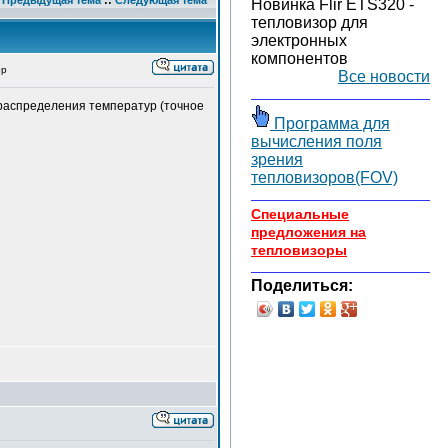
Предыдущая тема
::
Следующая тема
Новинка Flir ETS320 -
тепловизор для
электронных
компонентов
ор
Все новости
распределения температур (точное
Программа для
вычисления поля
зрения
тепловизоров(FOV)
Специальные
предложения на
тепловизоры
Поделиться: