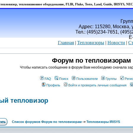
тепловизор, тепловизионное оборудование, FLIR, Fluke, Testo, Land, Guide, IRISYS, NEC
Групп
Адрес: 115280, Москва, у
Тел.: (495)234-7651, (495
E
Главная
|
Тепловизоры
|
Новости
|
Ст
Форум по тепловизорам
Чтобы написать сообщение в форум Вам необходимо сначала зар
FAQ
Поиск
Пользователи
Группы
Реги
Профиль
Войти и проверить личные сообщения
ый тепловизор
Список форумов Форум по тепловизорам
->
Тепловизоры IRISYS