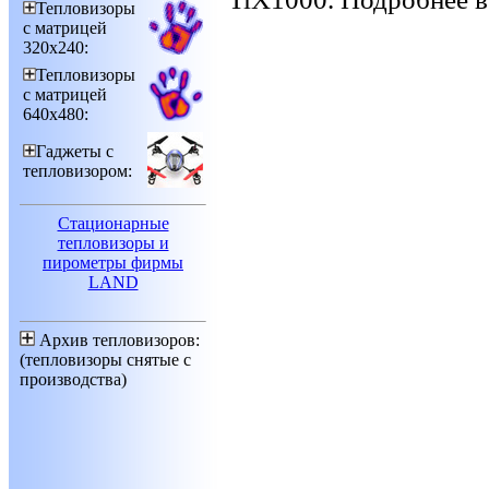
Тепловизоры
с матрицей
320х240:
Тепловизоры
с матрицей
640х480:
Гаджеты с
тепловизором:
Стационарные
тепловизоры и
пирометры фирмы
LAND
Архив тепловизоров:
(тепловизоры снятые с
производства)